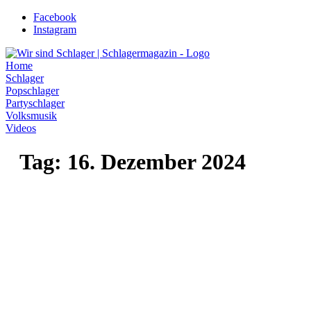
Zum
Facebook
Inhalt
Instagram
wechseln
Home
Schlager
Popschlager
Partyschlager
Volksmusik
Videos
Tag:
16. Dezember 2024