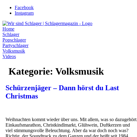
Zum
Facebook
Inhalt
Instagram
wechseln
Home
Schlager
Popschlager
Partyschlager
Volksmusik
Videos
Kategorie:
Volksmusik
Schürzenjäger – Dann hörst du Last
Christmas
Weihnachten kommt wieder über uns. Mit allem, was so dazugehört
Einkaufsmarathon, Christkindlmarkt, Glühwein, Duftkerzen und
viel stimmungsvolle Beleuchtung. Aber da war doch noch was?
Richtig, der Soundtrack zu dem Ganzen und der heißt seit 1984