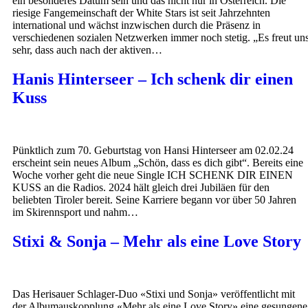
ein besonderes Datum sein und das nicht nur in Österreich. Die
riesige Fangemeinschaft der White Stars ist seit Jahrzehnten
international und wächst inzwischen durch die Präsenz in
verschiedenen sozialen Netzwerken immer noch stetig. „Es freut un
sehr, dass auch nach der aktiven…
Hanis Hinterseer – Ich schenk dir einen
Kuss
Pünktlich zum 70. Geburtstag von Hansi Hinterseer am 02.02.24
erscheint sein neues Album „Schön, dass es dich gibt“. Bereits eine
Woche vorher geht die neue Single ICH SCHENK DIR EINEN
KUSS an die Radios. 2024 hält gleich drei Jubiläen für den
beliebten Tiroler bereit. Seine Karriere begann vor über 50 Jahren
im Skirennsport und nahm…
Stixi & Sonja – Mehr als eine Love Story
Das Herisauer Schlager-Duo «Stixi und Sonja» veröffentlicht mit
der Albumauskopplung «Mehr als eine Love Story» eine gesungene