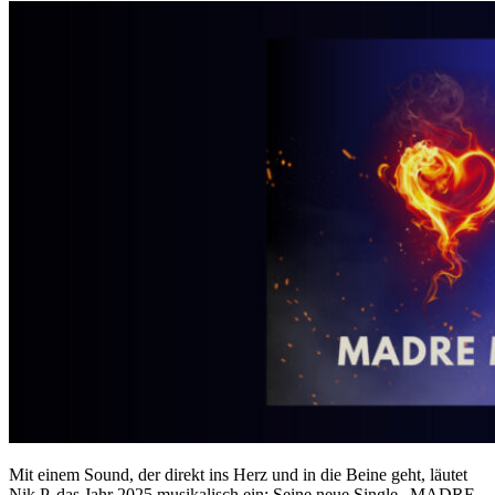
Mit einem Sound, der direkt ins Herz und in die Beine geht, läutet
Nik P. das Jahr 2025 musikalisch ein: Seine neue Single „MADRE