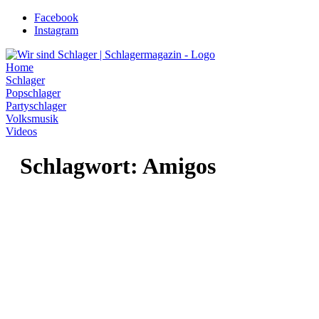
Zum
Facebook
Inhalt
Instagram
wechseln
Home
Schlager
Popschlager
Partyschlager
Volksmusik
Videos
Schlagwort:
Amigos