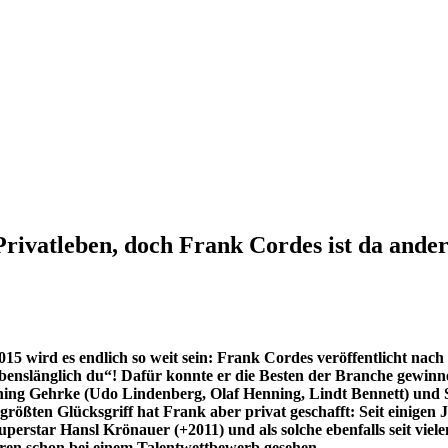
Privatleben, doch Frank Cordes ist da ander
15 wird es endlich so weit sein: Frank Cordes veröffentlicht nach
benslänglich du“! Dafür konnte er die Besten der Branche gewin
ing Gehrke (Udo Lindenberg, Olaf Henning, Lindt Bennett) und 
größten Glücksgriff hat Frank aber privat geschafft: Seit einigen
perstar Hansl Krönauer (+2011) und als solche ebenfalls seit vie
hren schon bei einem Talentwettbewerb gesehen.