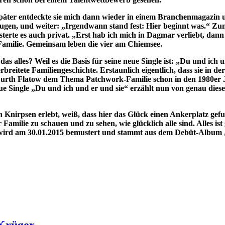
päter entdeckte sie mich dann wieder in einem Branchenmagazin 
ugen, und weiter: „Irgendwann stand fest: Hier beginnt was.“ Zunä
terte es auch privat. „Erst hab ich mich in Dagmar verliebt, dann
amilie. Gemeinsam leben die vier am Chiemsee.
as alles? Weil es die Basis für seine neue Single ist: „Du und ich
rbreitete Familiengeschichte. Erstaunlich eigentlich, dass sie in
rth Flatow dem Thema Patchwork-Familie schon in den 1980er Jah
e Single „Du und ich und er und sie“ erzählt nun von genau die
 Knirpsen erlebt, weiß, dass hier das Glück einen Ankerplatz ge
Familie zu schauen und zu sehen, wie glücklich alle sind. Alles ist
wird am 30.01.2015 bemustert und stammt aus dem Debüt-Album „L
 Krüger