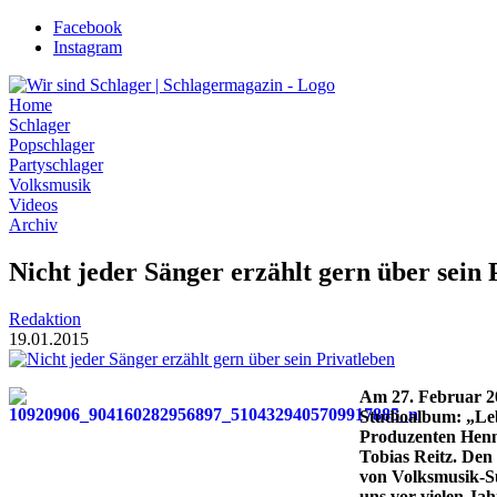
Zum
Facebook
Inhalt
Instagram
wechseln
Home
Schlager
Popschlager
Partyschlager
Volksmusik
Videos
Archiv
Nicht jeder Sänger erzählt gern über sein 
Redaktion
19.01.2015
Am 27. Februar 20
Studioalbum: „Le
Produzenten Henn
Tobias Reitz. Den 
von Volksmusik-Su
uns vor vielen Ja