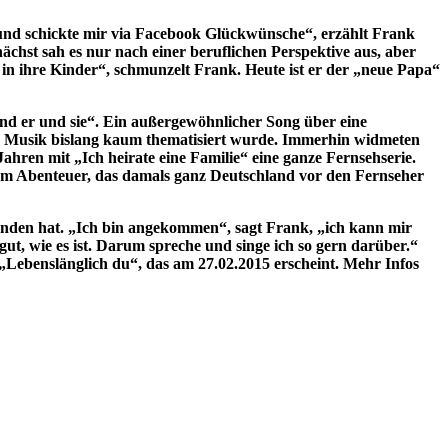
und schickte mir via Facebook Glückwünsche“, erzählt Frank
chst sah es nur nach einer beruflichen Perspektive aus, aber
 in ihre Kinder“, schmunzelt Frank. Heute ist er der „neue Papa“
 und er und sie“. Ein außergewöhnlicher Song über eine
 der Musik bislang kaum thematisiert wurde. Immerhin widmeten
ren mit „Ich heirate eine Familie“ eine ganze Fernsehserie.
sem Abenteuer, das damals ganz Deutschland vor den Fernseher
funden hat. „Ich bin angekommen“, sagt Frank, „ich kann mir
 gut, wie es ist. Darum spreche und singe ich so gern darüber.“
ebenslänglich du“, das am 27.02.2015 erscheint. Mehr Infos