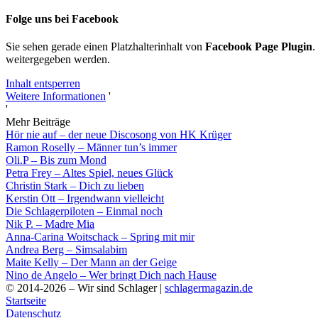
Folge uns bei Facebook
Sie sehen gerade einen Platzhalterinhalt von
Facebook Page Plugin
.
weitergegeben werden.
Inhalt entsperren
Weitere Informationen
'
'
Mehr Beiträge
Hör nie auf – der neue Discosong von HK Krüger
Ramon Roselly – Männer tun’s immer
Oli.P – Bis zum Mond
Petra Frey – Altes Spiel, neues Glück
Christin Stark – Dich zu lieben
Kerstin Ott – Irgendwann vielleicht
Die Schlagerpiloten – Einmal noch
Nik P. – Madre Mia
Anna-Carina Woitschack – Spring mit mir
Andrea Berg – Simsalabim
Maite Kelly – Der Mann an der Geige
Nino de Angelo – Wer bringt Dich nach Hause
© 2014-2026 – Wir sind Schlager |
schlagermagazin.de
Startseite
Datenschutz