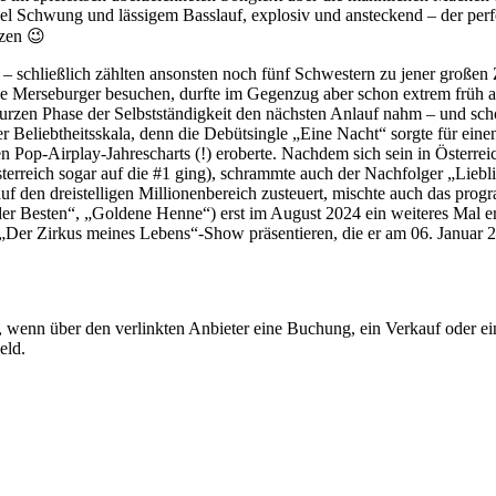
iel Schwung und lässigem Basslauf, explosiv und ansteckend – der pe
nzen 😉
– schließlich zählten ansonsten noch fünf Schwestern zu jener großen 
ge Merseburger besuchen, durfte im Gegenzug aber schon extrem früh als
 kurzen Phase der Selbstständigkeit den nächsten Anlauf nahm – und sch
 Beliebtheitsskala, denn die Debütsingle „Eine Nacht“ sorgte für einen
 den Pop-Airplay-Jahrescharts (!) eroberte. Nachdem sich sein in Öste
 Österreich sogar auf die #1 ging), schrammte auch der Nachfolger „Li
uf den dreistelligen Millionenbereich zusteuert, mischte auch das pro
 der Besten“, „Goldene Henne“) erst im August 2024 ein weiteres Mal 
 „Der Zirkus meines Lebens“-Show präsentieren, die er am 06. Januar 
ion, wenn über den verlinkten Anbieter eine Buchung, ein Verkauf oder
eld.