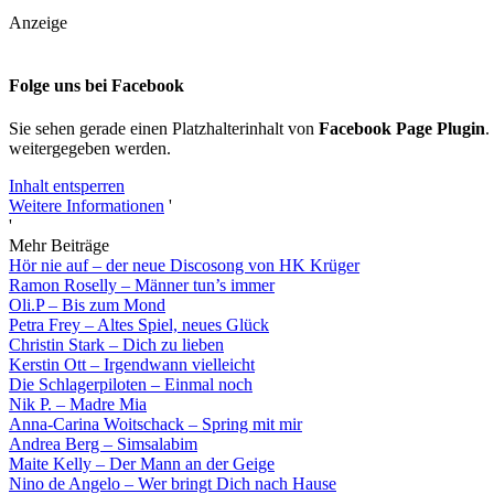
Anzeige
Folge uns bei Facebook
Sie sehen gerade einen Platzhalterinhalt von
Facebook Page Plugin
.
weitergegeben werden.
Inhalt entsperren
Weitere Informationen
'
'
Mehr Beiträge
Hör nie auf – der neue Discosong von HK Krüger
Ramon Roselly – Männer tun’s immer
Oli.P – Bis zum Mond
Petra Frey – Altes Spiel, neues Glück
Christin Stark – Dich zu lieben
Kerstin Ott – Irgendwann vielleicht
Die Schlagerpiloten – Einmal noch
Nik P. – Madre Mia
Anna-Carina Woitschack – Spring mit mir
Andrea Berg – Simsalabim
Maite Kelly – Der Mann an der Geige
Nino de Angelo – Wer bringt Dich nach Hause