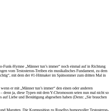
Disco-Funk-Hymne „Männer tun’s immer“ noch einmal auf in Richtung
tungen vom Testosteron-Treiben ein musikalisches Fundament, zu dem
üchtig“, mit dem der #1-Hitmaker im Spätsommer zum dritten Mal in
, wenn er mit „Männer tun’s immer“ den einen oder anderen
 – denn ja, diese Typen mit dem Y-Chromosom seien nun mal nicht so
 es auf Liebe und Bestätigung abgesehen haben (Denn: „Sie brauchen
 und Marotten. Die Komposition zu Rosellys humorvoller Testosteron-