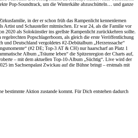
rfekte Pop-Soundtrack, um die Winterkälte abzuschütteln… und ganze
Zirkusfamilie, in der er schon früh das Rampenlicht kennenlernen
 Artist und Schausteller mitmischen. Er war 24, als die Familie vor
on 2020 als Solokünstler ins grellste Rampenlicht zurückkehren sollte.
 regelrechten Popschlagerboom, als gleich die erste Veröffentlichung
rreich und Deutschland vergoldetes #2-Debütalbum „Herzenssache“
eblingsmomente“ (#2 DE; Top-3 AT & CH) nur haarscharf an Platz 1
grammatische Album „Träume leben“ die Spitzenregion der Charts auf,
eroberte – mit dem aktuellen Top-10-Album „Süchtig“. Live wird der
2025 im Sachsenpalast Zwickau auf die Bühne bringt – erstmals mit
 eine bestimmte Aktion zustande kommt. Für Dich entstehen dadurch