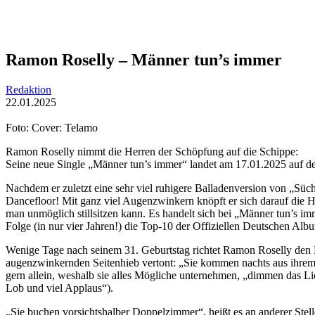
Ramon Roselly – Männer tun’s immer
Redaktion
22.01.2025
Foto: Cover: Telamo
Ramon Roselly nimmt die Herren der Schöpfung auf die Schippe:
Seine neue Single „Männer tun’s immer“ landet am 17.01.2025 auf de
Nachdem er zuletzt eine sehr viel ruhigere Balladenversion von „Sü
Dancefloor! Mit ganz viel Augenzwinkern knöpft er sich darauf die 
man unmöglich stillsitzen kann. Es handelt sich bei „Männer tun’s 
Folge (in nur vier Jahren!) die Top-10 der Offiziellen Deutschen Albu
Wenige Tage nach seinem 31. Geburtstag richtet Ramon Roselly den B
augenzwinkernden Seitenhieb vertont: „Sie kommen nachts aus ihrem
gern allein, weshalb sie alles Mögliche unternehmen, „dimmen das L
Lob und viel Applaus“).
„Sie buchen vorsichtshalber Doppelzimmer“, heißt es an anderer Ste