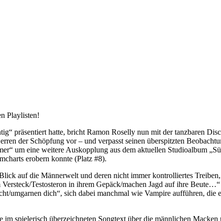
n Playlisten!
chtig“ präsentiert hatte, bricht Ramon Roselly nun mit der tanzbaren 
Herren der Schöpfung vor – und verpasst seinen überspitzten Beobach
immer“ um eine weitere Auskopplung aus dem aktuellen Studioalbum „S
mcharts erobern konnte (Platz #8).
lick auf die Männerwelt und deren nicht immer kontrolliertes Treiben
 Versteck/Testosteron in ihrem Gepäck/machen Jagd auf ihre Beute…“
icht/umgarnen dich“, sich dabei manchmal wie Vampire aufführen, die
lle im spielerisch überzeichneten Songtext über die männlichen Macken