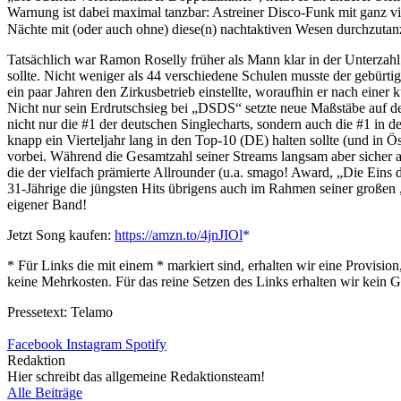
Warnung ist dabei maximal tanzbar: Astreiner Disco-Funk mit ganz v
Nächte mit (oder auch ohne) diese(n) nachtaktiven Wesen durchzuta
Tatsächlich war Ramon Roselly früher als Mann klar in der Unterzahl 
sollte. Nicht weniger als 44 verschiedene Schulen musste der gebürti
ein paar Jahren den Zirkusbetrieb einstellte, woraufhin er nach einer
Nicht nur sein Erdrutschsieg bei „DSDS“ setzte neue Maßstäbe auf der
nicht nur die #1 der deutschen Singlecharts, sondern auch die #1 in
knapp ein Vierteljahr lang in den Top-10 (DE) halten sollte (und in
vorbei. Während die Gesamtzahl seiner Streams langsam aber sicher a
die der vielfach prämierte Allrounder (u.a. smago! Award, „Die Eins
31-Jährige die jüngsten Hits übrigens auch im Rahmen seiner großen
eigener Band!
Jetzt Song kaufen:
https://amzn.to/4jnJIOl
* Für Links die mit einem * markiert sind, erhalten wir eine Provis
keine Mehrkosten. Für das reine Setzen des Links erhalten wir kein G
Pressetext: Telamo
Facebook
Instagram
Spotify
Redaktion
Hier schreibt das allgemeine Redaktionsteam!
Alle Beiträge