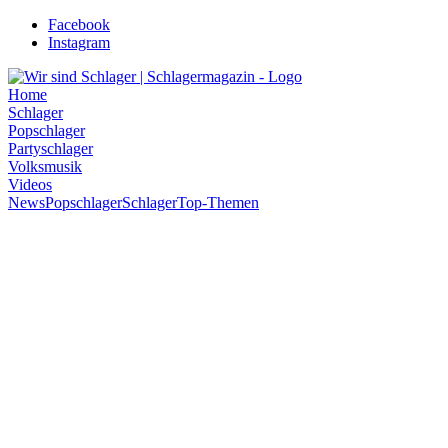
Zum
Facebook
Inhalt
Instagram
wechseln
Home
Schlager
Popschlager
Partyschlager
Volksmusik
Videos
News
Popschlager
Schlager
Top-Themen