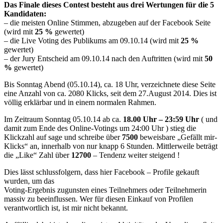
Das Finale dieses Contest besteht aus drei Wertungen für die 5
Kandidaten:
– die meisten Online Stimmen, abzugeben auf der Facebook Seite
(wird mit
25 %
gewertet)
– die Live Voting des Publikums am 09.10.14 (wird mit
25 %
gewertet)
– der Jury Entscheid am 09.10.14 nach den Auftritten (wird mit
50
%
gewertet)
Bis Sonntag Abend (05.10.14), ca. 18 Uhr, verzeichnete diese Seite
eine Anzahl von ca. 2080 Klicks, seit dem 27.August 2014. Dies ist
völlig erklärbar und in einem normalen Rahmen.
Im Zeitraum Sonntag 05.10.14 ab ca.
18.00 Uhr – 23:59 Uhr
( und
damit zum Ende des Online-Votings um 24:00 Uhr ) stieg die
Klickzahl auf sage und schreibe über
7500
beweisbare „Gefällt mir-
Klicks“ an, innerhalb von nur knapp 6 Stunden. Mittlerweile beträgt
die „Like“ Zahl über
12700
– Tendenz weiter steigend !
Dies lässt schlussfolgern, dass hier Facebook – Profile gekauft
wurden, um das
Voting-Ergebnis zugunsten eines Teilnehmers oder Teilnehmerin
massiv zu beeinflussen. Wer für diesen Einkauf von Profilen
verantwortlich ist, ist mir nicht bekannt.