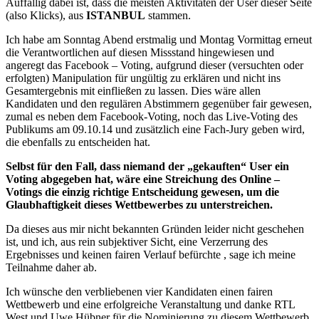
Auffällig dabei ist, dass die meisten Aktivitäten der User dieser Seite
(also Klicks), aus
ISTANBUL
stammen.
Ich habe am Sonntag Abend erstmalig und Montag Vormittag erneut
die Verantwortlichen auf diesen Missstand hingewiesen und
angeregt das Facebook – Voting, aufgrund dieser (versuchten oder
erfolgten) Manipulation für ungültig zu erklären und nicht ins
Gesamtergebnis mit einfließen zu lassen. Dies wäre allen
Kandidaten und den regulären Abstimmern gegenüber fair gewesen,
zumal es neben dem Facebook-Voting, noch das Live-Voting des
Publikums am 09.10.14 und zusätzlich eine Fach-Jury geben wird,
die ebenfalls zu entscheiden hat.
Selbst für den Fall, dass niemand der „gekauften“ User ein
Voting abgegeben hat, wäre eine Streichung des Online –
Votings die einzig richtige Entscheidung gewesen, um die
Glaubhaftigkeit dieses Wettbewerbes zu unterstreichen.
Da dieses aus mir nicht bekannten Gründen leider nicht geschehen
ist, und ich, aus rein subjektiver Sicht, eine Verzerrung des
Ergebnisses und keinen fairen Verlauf befürchte , sage ich meine
Teilnahme daher ab.
Ich wünsche den verbliebenen vier Kandidaten einen fairen
Wettbewerb und eine erfolgreiche Veranstaltung und danke RTL
West und Uwe Hübner für die Nominierung zu diesem Wettbewerb