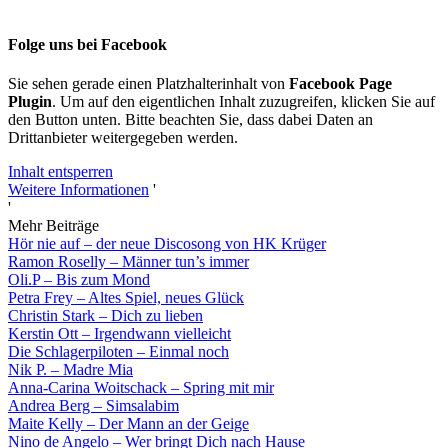
Folge uns bei Facebook
Sie sehen gerade einen Platzhalterinhalt von
Facebook Page
Plugin
. Um auf den eigentlichen Inhalt zuzugreifen, klicken Sie auf
den Button unten. Bitte beachten Sie, dass dabei Daten an
Drittanbieter weitergegeben werden.
Inhalt entsperren
Weitere Informationen
'
'
Mehr Beiträge
Hör nie auf – der neue Discosong von HK Krüger
Ramon Roselly – Männer tun’s immer
Oli.P – Bis zum Mond
Petra Frey – Altes Spiel, neues Glück
Christin Stark – Dich zu lieben
Kerstin Ott – Irgendwann vielleicht
Die Schlagerpiloten – Einmal noch
Nik P. – Madre Mia
Anna-Carina Woitschack – Spring mit mir
Andrea Berg – Simsalabim
Maite Kelly – Der Mann an der Geige
Nino de Angelo – Wer bringt Dich nach Hause