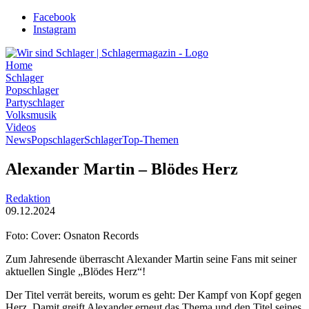
Zum
Facebook
Inhalt
Instagram
wechseln
Home
Schlager
Popschlager
Partyschlager
Volksmusik
Videos
News
Popschlager
Schlager
Top-Themen
Alexander Martin – Blödes Herz
Redaktion
09.12.2024
Foto: Cover: Osnaton Records
Zum Jahresende überrascht Alexander Martin seine Fans mit seiner
aktuellen Single „Blödes Herz“!
Der Titel verrät bereits, worum es geht: Der Kampf von Kopf gegen
Herz. Damit greift Alexander erneut das Thema und den Titel seines