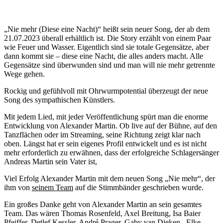
„Nie mehr (Diese eine Nacht)“ heißt sein neuer Song, der ab dem
21.07.2023 überall erhältlich ist. Die Story erzählt von einem Paar
wie Feuer und Wasser. Eigentlich sind sie totale Gegensätze, aber
dann kommt sie – diese eine Nacht, die alles anders macht. Alle
Gegensätze sind überwunden sind und man will nie mehr getrennte
Wege gehen.
Rockig und gefühlvoll mit Ohrwurmpotential überzeugt der neue
Song des sympathischen Künstlers.
Mit jedem Lied, mit jeder Veröffentlichung spürt man die enorme
Entwicklung von Alexander Martin. Ob live auf der Bühne, auf den
Tanzflächen oder im Streaming, seine Richtung zeigt klar nach
oben. Längst hat er sein eigenes Profil entwickelt und es ist nicht
mehr erforderlich zu erwähnen, dass der erfolgreiche Schlagersänger
Andreas Martin sein Vater ist,
Viel Erfolg Alexander Martin mit dem neuen Song „Nie mehr“, der
ihm von
seinem Team
auf die Stimmbänder geschrieben wurde.
Ein großes Danke geht von Alexander Martin an sein gesamtes
Team. Das wären Thomas Rosenfeld, Axel Breitung, Isa Baier
Pfeiffer, Detlef Kessler, André Prager, Gaby van Dieken , Elke