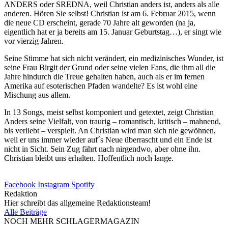
ANDERS oder SREDNA, weil Christian anders ist, anders als alle
anderen. Hören Sie selbst! Christian ist am 6. Februar 2015, wenn
die neue CD erscheint, gerade 70 Jahre alt geworden (na ja,
eigentlich hat er ja bereits am 15. Januar Geburtstag…), er singt wie
vor vierzig Jahren.
Seine Stimme hat sich nicht verändert, ein medizinisches Wunder, ist
seine Frau Birgit der Grund oder seine vielen Fans, die ihm all die
Jahre hindurch die Treue gehalten haben, auch als er im fernen
Amerika auf esoterischen Pfaden wandelte? Es ist wohl eine
Mischung aus allem.
In 13 Songs, meist selbst komponiert und getextet, zeigt Christian
Anders seine Vielfalt, von traurig – romantisch, kritisch – mahnend,
bis verliebt – verspielt. An Christian wird man sich nie gewöhnen,
weil er uns immer wieder auf´s Neue überrascht und ein Ende ist
nicht in Sicht. Sein Zug fährt nach nirgendwo, aber ohne ihn.
Christian bleibt uns erhalten. Hoffentlich noch lange.
Facebook
Instagram
Spotify
Redaktion
Hier schreibt das allgemeine Redaktionsteam!
Alle Beiträge
NOCH MEHR SCHLAGERMAGAZIN