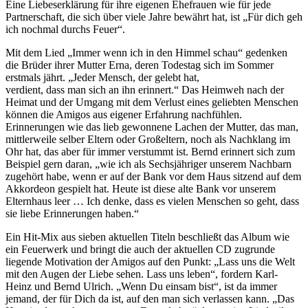
Eine Liebeserklärung für ihre eigenen Ehefrauen wie für jede
Partnerschaft, die sich über viele Jahre bewährt hat, ist „Für dich geh
ich nochmal durchs Feuer“.
Mit dem Lied „Immer wenn ich in den Himmel schau“ gedenken
die Brüder ihrer Mutter Erna, deren Todestag sich im Sommer
erstmals jährt. „Jeder Mensch, der gelebt hat,
verdient, dass man sich an ihn erinnert.“ Das Heimweh nach der
Heimat und der Umgang mit dem Verlust eines geliebten Menschen
können die Amigos aus eigener Erfahrung nachfühlen.
Erinnerungen wie das lieb gewonnene Lachen der Mutter, das man,
mittlerweile selber Eltern oder Großeltern, noch als Nachklang im
Ohr hat, das aber für immer verstummt ist. Bernd erinnert sich zum
Beispiel gern daran, „wie ich als Sechsjähriger unserem Nachbarn
zugehört habe, wenn er auf der Bank vor dem Haus sitzend auf dem
Akkordeon gespielt hat. Heute ist diese alte Bank vor unserem
Elternhaus leer … Ich denke, dass es vielen Menschen so geht, dass
sie liebe Erinnerungen haben.“
Ein Hit-Mix aus sieben aktuellen Titeln beschließt das Album wie
ein Feuerwerk und bringt die auch der aktuellen CD zugrunde
liegende Motivation der Amigos auf den Punkt: „Lass uns die Welt
mit den Augen der Liebe sehen. Lass uns leben“, fordern Karl-
Heinz und Bernd Ulrich. „Wenn Du einsam bist“, ist da immer
jemand, der für Dich da ist, auf den man sich verlassen kann. „Das