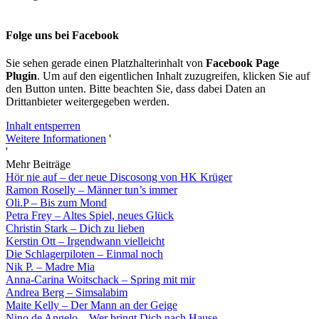
Folge uns bei Facebook
Sie sehen gerade einen Platzhalterinhalt von
Facebook Page
Plugin
. Um auf den eigentlichen Inhalt zuzugreifen, klicken Sie auf
den Button unten. Bitte beachten Sie, dass dabei Daten an
Drittanbieter weitergegeben werden.
Inhalt entsperren
Weitere Informationen
'
'
Mehr Beiträge
Hör nie auf – der neue Discosong von HK Krüger
Ramon Roselly – Männer tun’s immer
Oli.P – Bis zum Mond
Petra Frey – Altes Spiel, neues Glück
Christin Stark – Dich zu lieben
Kerstin Ott – Irgendwann vielleicht
Die Schlagerpiloten – Einmal noch
Nik P. – Madre Mia
Anna-Carina Woitschack – Spring mit mir
Andrea Berg – Simsalabim
Maite Kelly – Der Mann an der Geige
Nino de Angelo – Wer bringt Dich nach Hause