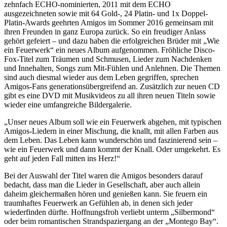
zehnfach ECHO-nominierten, 2011 mit dem ECHO
ausgezeichneten sowie mit 64 Gold-, 24 Platin- und 1x Doppel-
Platin-Awards geehrten Amigos im Sommer 2016 gemeinsam mit
ihren Freunden in ganz Europa zurück. So ein freudiger Anlass
gehört gefeiert – und dazu haben die erfolgreichen Brüder mit „Wie
ein Feuerwerk“ ein neues Album aufgenommen. Fröhliche Disco-
Fox-Titel zum Träumen und Schmusen, Lieder zum Nachdenken
und Innehalten, Songs zum Mit-Fühlen und Anlehnen. Die Themen
sind auch diesmal wieder aus dem Leben gegriffen, sprechen
Amigos-Fans generationsübergreifend an. Zusätzlich zur neuen CD
gibt es eine DVD mit Musikvideos zu all ihren neuen Titeln sowie
wieder eine umfangreiche Bildergalerie.
„Unser neues Album soll wie ein Feuerwerk abgehen, mit typischen
Amigos-Liedern in einer Mischung, die knallt, mit allen Farben aus
dem Leben. Das Leben kann wunderschön und faszinierend sein –
wie ein Feuerwerk und dann kommt der Knall. Oder umgekehrt. Es
geht auf jeden Fall mitten ins Herz!“
Bei der Auswahl der Titel waren die Amigos besonders darauf
bedacht, dass man die Lieder in Gesellschaft, aber auch allein
daheim gleichermaßen hören und genießen kann. Sie feuern ein
traumhaftes Feuerwerk an Gefühlen ab, in denen sich jeder
wiederfinden dürfte. Hoffnungsfroh verliebt unterm „Silbermond“
oder beim romantischen Strandspaziergang an der „Montego Bay“.