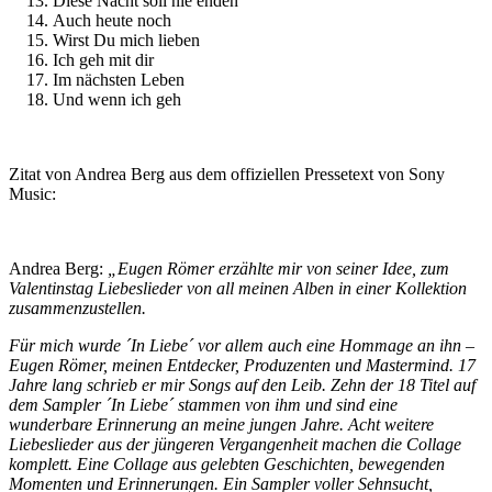
Diese Nacht soll nie enden
Auch heute noch
Wirst Du mich lieben
Ich geh mit dir
Im nächsten Leben
Und wenn ich geh
Zitat von Andrea Berg aus dem offiziellen Pressetext von Sony
Music:
Andrea Berg:
„Eugen Römer erzählte mir von seiner Idee, zum
Valentinstag Liebeslieder von all meinen Alben in einer Kollektion
zusammenzustellen.
Für mich wurde ´In Liebe´ vor allem auch eine Hommage an ihn –
Eugen Römer, meinen Entdecker, Produzenten und Mastermind. 17
Jahre lang schrieb er mir Songs auf den Leib. Zehn der 18 Titel auf
dem Sampler ´In Liebe´ stammen von ihm und sind eine
wunderbare Erinnerung an meine jungen Jahre. Acht weitere
Liebeslieder aus der jüngeren Vergangenheit machen die Collage
komplett. Eine Collage aus gelebten Geschichten, bewegenden
Momenten und Erinnerungen. Ein Sampler voller Sehnsucht,