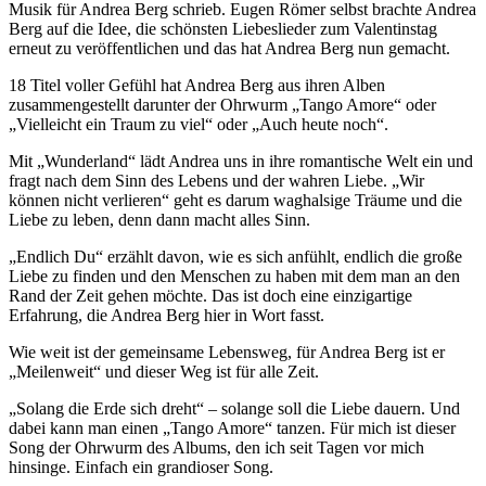
Musik für Andrea Berg schrieb. Eugen Römer selbst brachte Andrea
Berg auf die Idee, die schönsten Liebeslieder zum Valentinstag
erneut zu veröffentlichen und das hat Andrea Berg nun gemacht.
18 Titel voller Gefühl hat Andrea Berg aus ihren Alben
zusammengestellt darunter der Ohrwurm „Tango Amore“ oder
„Vielleicht ein Traum zu viel“ oder „Auch heute noch“.
Mit „Wunderland“ lädt Andrea uns in ihre romantische Welt ein und
fragt nach dem Sinn des Lebens und der wahren Liebe. „Wir
können nicht verlieren“ geht es darum waghalsige Träume und die
Liebe zu leben, denn dann macht alles Sinn.
„Endlich Du“ erzählt davon, wie es sich anfühlt, endlich die große
Liebe zu finden und den Menschen zu haben mit dem man an den
Rand der Zeit gehen möchte. Das ist doch eine einzigartige
Erfahrung, die Andrea Berg hier in Wort fasst.
Wie weit ist der gemeinsame Lebensweg, für Andrea Berg ist er
„Meilenweit“ und dieser Weg ist für alle Zeit.
„Solang die Erde sich dreht“ – solange soll die Liebe dauern. Und
dabei kann man einen „Tango Amore“ tanzen. Für mich ist dieser
Song der Ohrwurm des Albums, den ich seit Tagen vor mich
hinsinge. Einfach ein grandioser Song.