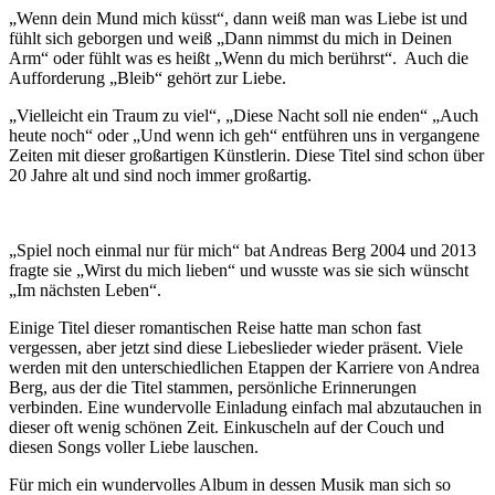
„Wenn dein Mund mich küsst“, dann weiß man was Liebe ist und
fühlt sich geborgen und weiß „Dann nimmst du mich in Deinen
Arm“ oder fühlt was es heißt „Wenn du mich berührst“. Auch die
Aufforderung „Bleib“ gehört zur Liebe.
„Vielleicht ein Traum zu viel“, „Diese Nacht soll nie enden“ „Auch
heute noch“ oder „Und wenn ich geh“ entführen uns in vergangene
Zeiten mit dieser großartigen Künstlerin. Diese Titel sind schon über
20 Jahre alt und sind noch immer großartig.
„Spiel noch einmal nur für mich“ bat Andreas Berg 2004 und 2013
fragte sie „Wirst du mich lieben“ und wusste was sie sich wünscht
„Im nächsten Leben“.
Einige Titel dieser romantischen Reise hatte man schon fast
vergessen, aber jetzt sind diese Liebeslieder wieder präsent. Viele
werden mit den unterschiedlichen Etappen der Karriere von Andrea
Berg, aus der die Titel stammen, persönliche Erinnerungen
verbinden. Eine wundervolle Einladung einfach mal abzutauchen in
dieser oft wenig schönen Zeit. Einkuscheln auf der Couch und
diesen Songs voller Liebe lauschen.
Für mich ein wundervolles Album in dessen Musik man sich so