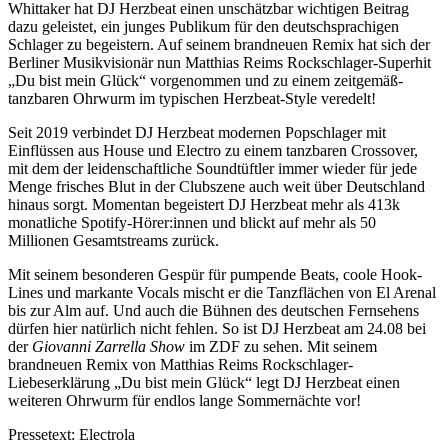
Whittaker hat DJ Herzbeat einen unschätzbar wichtigen Beitrag
dazu geleistet, ein junges Publikum für den deutschsprachigen
Schlager zu begeistern. Auf seinem brandneuen Remix hat sich der
Berliner Musikvisionär nun Matthias Reims Rockschlager-Superhit
„Du bist mein Glück“ vorgenommen und zu einem zeitgemäß-
tanzbaren Ohrwurm im typischen Herzbeat-Style veredelt!
Seit 2019 verbindet DJ Herzbeat modernen Popschlager mit
Einflüssen aus House und Electro zu einem tanzbaren Crossover,
mit dem der leidenschaftliche Soundtüftler immer wieder für jede
Menge frisches Blut in der Clubszene auch weit über Deutschland
hinaus sorgt. Momentan begeistert DJ Herzbeat mehr als 413k
monatliche Spotify-Hörer:innen und blickt auf mehr als 50
Millionen Gesamtstreams zurück.
Mit seinem besonderen Gespür für pumpende Beats, coole Hook-
Lines und markante Vocals mischt er die Tanzflächen von El Arenal
bis zur Alm auf. Und auch die Bühnen des deutschen Fernsehens
dürfen hier natürlich nicht fehlen. So ist DJ Herzbeat am 24.08 bei
der
Giovanni Zarrella Show
im ZDF zu sehen. Mit seinem
brandneuen Remix von Matthias Reims Rockschlager-
Liebeserklärung „Du bist mein Glück“ legt DJ Herzbeat einen
weiteren Ohrwurm für endlos lange Sommernächte vor!
Pressetext: Electrola