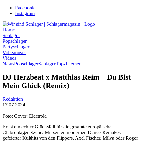
Zum
Facebook
Inhalt
Instagram
wechseln
Home
Schlager
Popschlager
Partyschlager
Volksmusik
Videos
News
Popschlager
Schlager
Top-Themen
DJ Herzbeat x Matthias Reim – Du Bist
Mein Glück (Remix)
Redaktion
17.07.2024
Foto: Cover: Electrola
Er ist ein echter Glücksfall für die gesamte europäische
Clubschlager-Szene: Mit seinen modernen Dance-Remakes
gefeierter Kulthits von den Flippers, Axel Fischer, Milva oder Roger