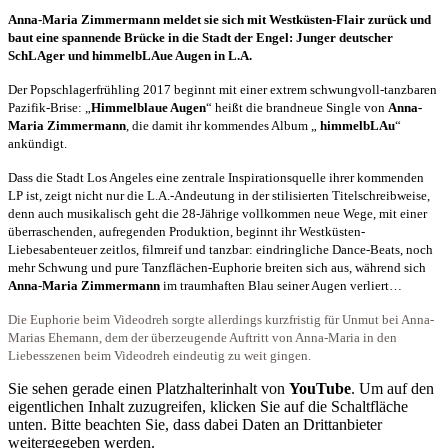
Anna-Maria Zimmermann meldet sie sich mit Westküsten-Flair zurück und
baut eine spannende Brücke in die Stadt der Engel: Junger deutscher
SchLAger und himmelbLAue Augen in L.A.
Der Popschlagerfrühling 2017 beginnt mit einer extrem schwungvoll-tanzbaren
Pazifik-Brise: „
Himmelblaue Augen
“ heißt die brandneue Single von
Anna-
Maria Zimmermann
, die damit ihr kommendes Album „
himmelbLAu
“
ankündigt.
Dass die Stadt Los Angeles eine zentrale Inspirationsquelle ihrer kommenden
LP ist, zeigt nicht nur die L.A.-Andeutung in der stilisierten Titelschreibweise,
denn auch musikalisch geht die 28-Jährige vollkommen neue Wege, mit einer
überraschenden, aufregenden Produktion, beginnt ihr Westküsten-
Liebesabenteuer zeitlos, filmreif und tanzbar: eindringliche Dance-Beats, noch
mehr Schwung und pure Tanzflächen-Euphorie breiten sich aus, während sich
Anna-Maria Zimmermann
im traumhaften Blau seiner Augen verliert…
Die Euphorie beim Videodreh sorgte allerdings kurzfristig für Unmut bei Anna-
Marias Ehemann, dem der überzeugende Auftritt von Anna-Maria in den
Liebesszenen beim Videodreh eindeutig zu weit gingen.
Sie sehen gerade einen Platzhalterinhalt von
YouTube
. Um auf den
eigentlichen Inhalt zuzugreifen, klicken Sie auf die Schaltfläche
unten. Bitte beachten Sie, dass dabei Daten an Drittanbieter
weitergegeben werden.