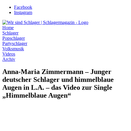
Zum
Facebook
Inhalt
Instagram
wechseln
Home
Schlager
Popschlager
Partyschlager
Volksmusik
Videos
Archiv
Anna-Maria Zimmermann – Junger
deutscher Schlager und himmelblaue
Augen in L.A. – das Video zur Single
„Himmelblaue Augen“