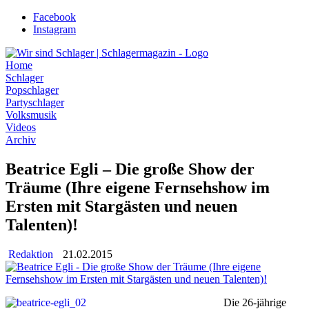
Zum
Facebook
Inhalt
Instagram
wechseln
Home
Schlager
Popschlager
Partyschlager
Volksmusik
Videos
Archiv
Beatrice Egli – Die große Show der
Träume (Ihre eigene Fernsehshow im
Ersten mit Stargästen und neuen
Talenten)!
Redaktion
21.02.2015
Die 26-jährige