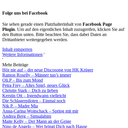
Folge uns bei Facebook
Sie sehen gerade einen Platzhalterinhalt von
Facebook Page
Plugin
. Um auf den eigentlichen Inhalt zuzugreifen, klicken Sie auf
den Button unten. Bitte beachten Sie, dass dabei Daten an
Drittanbieter weitergegeben werden.
Inhalt entsperren
Weitere Informationen
'
'
Mehr Beiträge
Hör nie auf – der neue Discosong von HK Krüger
Ramon Roselly – Männer tun’s immer
Oli.P – Bis zum Mond
Petra Frey – Altes Spiel, neues Glück
Christin Stark – Dich zu lieben
Kerstin Ott – Irgendwann vielleicht
Die Schlagerpiloten – Einmal noch
Nik P. – Madre Mia
Anna-Carina Woitschack – Spring mit mir
Andrea Berg – Simsalabim
Maite Kelly – Der Mann an der Geige
Nino de Angelo – Wer bringt Dich nach Hause