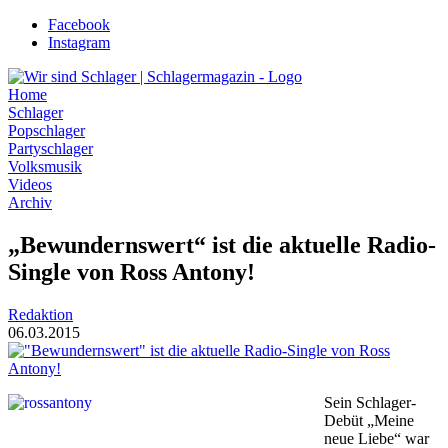
Zum
Facebook
Inhalt
Instagram
wechseln
Home
Schlager
Popschlager
Partyschlager
Volksmusik
Videos
Archiv
„Bewundernswert“ ist die aktuelle Radio-
Single von Ross Antony!
Redaktion
06.03.2015
Sein Schlager-
Debüt „Meine
neue Liebe“ war