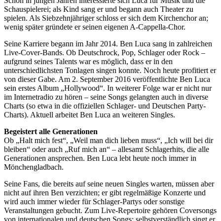
Schon in jungen Jahren interessierte sich Luca für Musik und die
Schauspielerei; als Kind sang er und begann auch Theater zu
spielen. Als Siebzehnjähriger schloss er sich dem Kirchenchor an;
wenig später gründete er seinen eigenen A-Cappella-Chor.
Seine Karriere begann im Jahr 2014. Ben Luca sang in zahlreichen
Live-Cover-Bands. Ob Deutschrock, Pop, Schlager oder Rock –
aufgrund seines Talents war es möglich, dass er in den
unterschiedlichsten Tonlagen singen konnte. Noch heute profitiert er
von dieser Gabe. Am 2. September 2016 veröffentlichte Ben Luca
sein erstes Album „Hollywood“. In weiterer Folge war er nicht nur
im Internetradio zu hören – seine Songs gelangten auch in diverse
Charts (so etwa in die offiziellen Schlager- und Deutschen Party-
Charts). Aktuell arbeitet Ben Luca an weiteren Singles.
Begeistert alle Generationen
Ob „Halt mich fest“, „Weil man dich lieben muss“, „Ich will bei dir
bleiben“ oder auch „Ruf mich an“ – allesamt Schlagerhits, die alle
Generationen ansprechen. Ben Luca lebt heute noch immer in
Mönchengladbach.
Seine Fans, die bereits auf seine neuen Singles warten, müssen aber
nicht auf ihren Ben verzichten; er gibt regelmäßige Konzerte und
wird auch immer wieder für Schlager-Partys oder sonstige
Veranstaltungen gebucht. Zum Live-Repertoire gehören Coversongs
von internationalen und deutschen Songs; selbstverständlich singt er