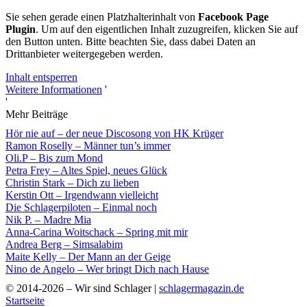
Sie sehen gerade einen Platzhalterinhalt von
Facebook Page
Plugin
. Um auf den eigentlichen Inhalt zuzugreifen, klicken Sie auf
den Button unten. Bitte beachten Sie, dass dabei Daten an
Drittanbieter weitergegeben werden.
Inhalt entsperren
Weitere Informationen
'
'
Mehr Beiträge
Hör nie auf – der neue Discosong von HK Krüger
Ramon Roselly – Männer tun’s immer
Oli.P – Bis zum Mond
Petra Frey – Altes Spiel, neues Glück
Christin Stark – Dich zu lieben
Kerstin Ott – Irgendwann vielleicht
Die Schlagerpiloten – Einmal noch
Nik P. – Madre Mia
Anna-Carina Woitschack – Spring mit mir
Andrea Berg – Simsalabim
Maite Kelly – Der Mann an der Geige
Nino de Angelo – Wer bringt Dich nach Hause
© 2014-2026 – Wir sind Schlager |
schlagermagazin.de
Startseite