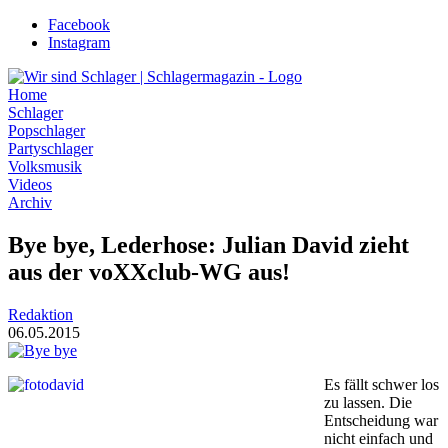
Zum
Facebook
Inhalt
Instagram
wechseln
Home
Schlager
Popschlager
Partyschlager
Volksmusik
Videos
Archiv
Bye bye, Lederhose: Julian David zieht
aus der voXXclub-WG aus!
Redaktion
06.05.2015
Es fällt schwer los
zu lassen. Die
Entscheidung war
nicht einfach und