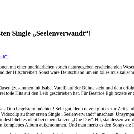
sten Single „Seelenverwandt“!
nen mit einer unerklärlichen sprich naturgegeben erscheinenden Wesen
d der Hitschreiber! Sonst wäre Deutschland um ein tolles musikalische
äusen (zusammen mit Isabel Varell) auf der Bühne steht und dem erfol
 tolle Hits auf den Leib geschrieben hat. Für Beatrice Egli textete e
 als Duo begeistern möchten! Sehr gut, denn davon gibt es zur Zeit ja 
Videoclip zu ihrer ersten Single „Seelenverwandt“ anschaut. Unsympath
dest blieb es nicht bei einem kurzen „One Day“-Hit, stattdessen wurd
ein komplettes Album aufgenommen. Und man merkt es den Songs an: H