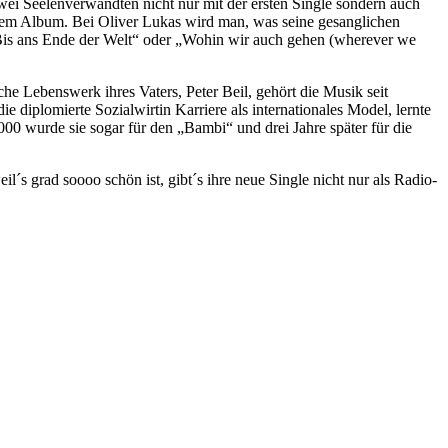
zwei Seelenverwandten nicht nur mit der ersten Single sondern auch
rem Album. Bei Oliver Lukas wird man, was seine gesanglichen
„Bis ans Ende der Welt“ oder „Wohin wir auch gehen (wherever we
che Lebenswerk ihres Vaters, Peter Beil, gehört die
Musik
seit
e diplomierte Sozialwirtin Karriere als internationales Model, lernte
00 wurde sie sogar für den „Bambi“ und drei Jahre später für die
´s grad soooo schön ist, gibt´s ihre neue Single nicht nur als Radio-