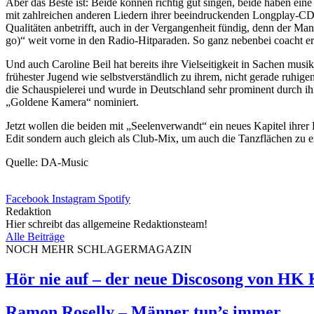
Aber das Beste ist: Beide können richtig gut singen, beide haben ein
mit zahlreichen anderen Liedern ihrer beeindruckenden Longplay-CD
Qualitäten anbetrifft, auch in der Vergangenheit fündig, denn der 
go)“ weit vorne in den
Radio
-Hitparaden. So ganz nebenbei coacht e
Und auch Caroline Beil hat bereits ihre Vielseitigkeit in Sachen musi
frühester Jugend wie selbstverständlich zu ihrem, nicht gerade ruhige
die Schauspielerei und wurde in Deutschland sehr prominent durch ih
„Goldene Kamera“ nominiert.
Jetzt wollen die beiden mit „Seelenverwandt“ ein neues Kapitel ihrer 
Edit sondern auch gleich als Club-Mix, um auch die Tanzflächen zu 
Quelle: DA-Music
Facebook
Instagram
Spotify
Redaktion
Hier schreibt das allgemeine Redaktionsteam!
Alle Beiträge
NOCH MEHR SCHLAGERMAGAZIN
Hör nie auf – der neue Discosong von HK
Ramon Roselly – Männer tun’s immer