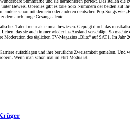
e wunderbare Stimmfarbe und sie harmonieren perfekt. Das stellen die 
 unter Beweis. Überdies gibt es tolle Solo-Nummern der beiden auf ih
Mann landete schon mit dem ein oder anderen deutschen Pop-Songs wie 
r zudem auch junge Gesangstalente.
kalisches Talent mehr als einmal bewiesen. Geprägt durch das musikalis
n Leben, das sie auch immer wieder ins Ausland verschlägt. So machte di
re Moderation des täglichen TV-Magazins „Blitz“ auf SAT1. Im Jahr 20
Karriere aufschlagen und ihre berufliche Zweisamkeit genießen. Und weil
erobern. Wenn man schon mal im Flirt-Modus ist.
 Krüger