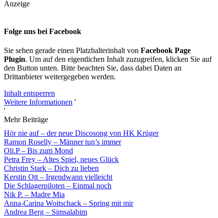
Anzeige
Folge uns bei Facebook
Sie sehen gerade einen Platzhalterinhalt von
Facebook Page
Plugin
. Um auf den eigentlichen Inhalt zuzugreifen, klicken Sie auf
den Button unten. Bitte beachten Sie, dass dabei Daten an
Drittanbieter weitergegeben werden.
Inhalt entsperren
Weitere Informationen
'
'
Mehr Beiträge
Hör nie auf – der neue Discosong von HK Krüger
Ramon Roselly – Männer tun’s immer
Oli.P – Bis zum Mond
Petra Frey – Altes Spiel, neues Glück
Christin Stark – Dich zu lieben
Kerstin Ott – Irgendwann vielleicht
Die Schlagerpiloten – Einmal noch
Nik P. – Madre Mia
Anna-Carina Woitschack – Spring mit mir
Andrea Berg – Simsalabim