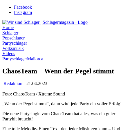
Zum
Facebook
Inhalt
Instagram
wechseln
Home
Schlager
Popschlager
Partyschlager
Volksmusik
Videos
Partyschlager
Mallorca
ChaosTeam – Wenn der Pegel stimmt
Redaktion
21.04.2023
Foto: ChaosTeam / Xtreme Sound
„Wenn der Pegel stimmt“, dann wird jede Party ein voller Erfolg!
Die neue Partysingle vom ChaosTeam hat alles, was ein guter
Partyhit braucht!
Eine tolle Melodie- Einen Text, den jeder Mitsingen kann – Und