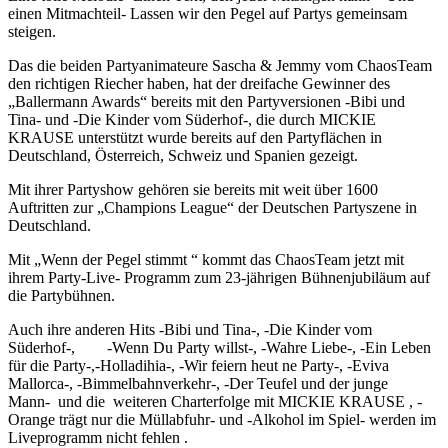
einen Mitmachteil- Lassen wir den Pegel auf Partys gemeinsam
steigen.
Das die beiden Partyanimateure Sascha & Jemmy vom ChaosTeam
den richtigen Riecher haben, hat der dreifache Gewinner des
„Ballermann Awards“ bereits mit den Partyversionen -Bibi und
Tina- und -Die Kinder vom Süderhof-, die durch MICKIE
KRAUSE unterstützt wurde bereits auf den Partyflächen in
Deutschland, Österreich, Schweiz und Spanien gezeigt.
Mit ihrer Partyshow gehören sie bereits mit weit über 1600
Auftritten zur „Champions League“ der Deutschen Partyszene in
Deutschland.
Mit „Wenn der Pegel stimmt “ kommt das ChaosTeam jetzt mit
ihrem Party-Live- Programm zum 23-jährigen Bühnenjubiläum auf
die Partybühnen.
Auch ihre anderen Hits -Bibi und Tina-, -Die Kinder vom
Süderhof-, -Wenn Du Party willst-, -Wahre Liebe-, -Ein Leben
für die Party-,-Holladihia-, -Wir feiern heut ne Party-, -Eviva
Mallorca-, -Bimmelbahnverkehr-, -Der Teufel und der junge
Mann- und die weiteren Charterfolge mit MICKIE KRAUSE , -
Orange trägt nur die Müllabfuhr- und -Alkohol im Spiel- werden im
Liveprogramm nicht fehlen .