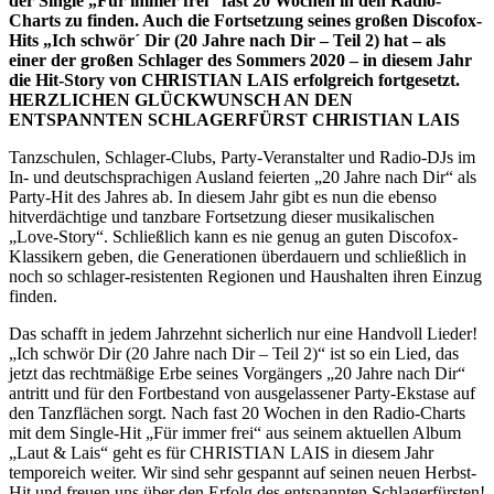
der Single „Für immer frei“ fast 20 Wochen in den Radio-
Charts zu finden. Auch die Fortsetzung seines großen Discofox-
Hits „Ich schwör´ Dir (20 Jahre nach Dir – Teil 2) hat – als
einer der großen Schlager des Sommers 2020 – in diesem Jahr
die Hit-Story von CHRISTIAN LAIS erfolgreich fortgesetzt.
HERZLICHEN GLÜCKWUNSCH AN DEN
ENTSPANNTEN SCHLAGERFÜRST CHRISTIAN LAIS
Tanzschulen, Schlager-Clubs, Party-Veranstalter und Radio-DJs im
In- und deutschsprachigen Ausland feierten „20 Jahre nach Dir“ als
Party-Hit des Jahres ab. In diesem Jahr gibt es nun die ebenso
hitverdächtige und tanzbare Fortsetzung dieser musikalischen
„Love-Story“. Schließlich kann es nie genug an guten Discofox-
Klassikern geben, die Generationen überdauern und schließlich in
noch so schlager-resistenten Regionen und Haushalten ihren Einzug
finden.
Das schafft in jedem Jahrzehnt sicherlich nur eine Handvoll Lieder!
„Ich schwör Dir (20 Jahre nach Dir – Teil 2)“ ist so ein Lied, das
jetzt das rechtmäßige Erbe seines Vorgängers „20 Jahre nach Dir“
antritt und für den Fortbestand von ausgelassener Party-Ekstase auf
den Tanzflächen sorgt. Nach fast 20 Wochen in den Radio-Charts
mit dem Single-Hit „Für immer frei“ aus seinem aktuellen Album
„Laut & Lais“ geht es für CHRISTIAN LAIS in diesem Jahr
temporeich weiter. Wir sind sehr gespannt auf seinen neuen Herbst-
Hit und freuen uns über den Erfolg des entspannten Schlagerfürsten!