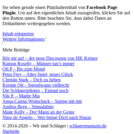
Sie sehen gerade einen Platzhalterinhalt von
Facebook Page
Plugin
. Um auf den eigentlichen Inhalt zuzugreifen, klicken Sie auf
den Button unten. Bitte beachten Sie, dass dabei Daten an
Drittanbieter weitergegeben werden.
Inhalt entsperren
Weitere Informationen
'
'
Mehr Beiträge
Hör nie auf – der neue Discosong von HK Krüger
Ramon Roselly – Männer tun’s immer
Oli.P – Bis zum Mond
Petra Frey – Altes Spiel, neues Glück
Christin Stark – Dich zu lieben
Kerstin Ott – Irgendwann vielleicht
Die Schlagerpiloten – Einmal noch
Nik P. – Madre Mia
Anna-Carina Woitschack – Spring mit mir
Andrea Berg – Simsalabim
Maite Kelly – Der Mann an der Geige
Nino de Angelo – Wer bringt Dich nach Hause
© 2014-2026 – Wir sind Schlager |
schlagermagazin.de
Startseite