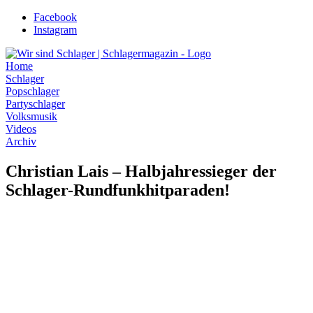
Zum
Facebook
Inhalt
Instagram
wechseln
Home
Schlager
Popschlager
Partyschlager
Volksmusik
Videos
Archiv
Christian Lais – Halbjahressieger der
Schlager-Rundfunkhitparaden!