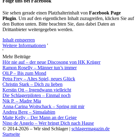
Folge uns bei Facebook
Sie sehen gerade einen Platzhalterinhalt von
Facebook Page
Plugin
. Um auf den eigentlichen Inhalt zuzugreifen, klicken Sie auf
den Button unten. Bitte beachten Sie, dass dabei Daten an
Drittanbieter weitergegeben werden.
Inhalt entsperren
Weitere Informationen
'
'
Mehr Beiträge
Hör nie auf – der neue Discosong von HK Krüger
Ramon Roselly – Männer tun’s immer
Oli.P – Bis zum Mond
Petra Frey – Altes Spiel, neues Glück
Christin Stark – Dich zu lieben
Kerstin Ott – Irgendwann vielleicht
Die Schlagerpiloten – Einmal noch
Nik P. – Madre Mia
Anna-Carina Woitschack – Spring mit mir
Andrea Berg – Simsalabim
Maite Kelly – Der Mann an der Geige
Nino de Angelo – Wer bringt Dich nach Hause
© 2014-2026 – Wir sind Schlager |
schlagermagazin.de
Startseite