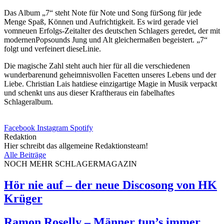
Das Album „7“ steht Note für Note und Song fürSong für jede
Menge Spaß, Können und Aufrichtigkeit. Es wird gerade viel
vomneuen Erfolgs-Zeitalter des deutschen Schlagers geredet, der mit
modernenPopsounds Jung und Alt gleichermaßen begeistert. „7“
folgt und verfeinert dieseLinie.
Die magische Zahl steht auch hier für all die verschiedenen
wunderbarenund geheimnisvollen Facetten unseres Lebens und der
Liebe. Christian Lais hatdiese einzigartige Magie in Musik verpackt
und schenkt uns aus dieser Kraftheraus ein fabelhaftes
Schlageralbum.
Facebook
Instagram
Spotify
Redaktion
Hier schreibt das allgemeine Redaktionsteam!
Alle Beiträge
NOCH MEHR SCHLAGERMAGAZIN
Hör nie auf – der neue Discosong von HK
Krüger
Ramon Roselly – Männer tun’s immer