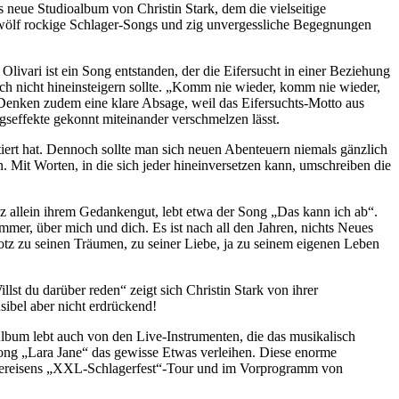
 neue Studioalbum von Christin Stark, dem die vielseitige
wölf rockige Schlager-Songs und zig unvergessliche Begegnungen
Olivari ist ein Song entstanden, der die Eifersucht in einer Beziehung
 auch nicht hineinsteigern sollte. „Komm nie wieder, komm nie wieder,
-Denken zudem eine klare Absage, weil das Eifersuchts-Motto aus
gseffekte gekonnt miteinander verschmelzen lässt.
iert hat. Dennoch sollte man sich neuen Abenteuern niemals gänzlich
 Mit Worten, in die sich jeder hineinversetzen kann, umschreiben die
z allein ihrem Gedankengut, lebt etwa der Song „Das kann ich ab“.
mer, über mich und dich. Es ist nach all den Jahren, nichts Neues
otz zu seinen Träumen, zu seiner Liebe, ja zu seinem eigenen Leben
st du darüber reden“ zeigt sich Christin Stark von ihrer
sibel aber nicht erdrückend!
Album lebt auch von den Live-Instrumenten, die das musikalisch
Song „Lara Jane“ das gewisse Etwas verleihen. Diese enorme
 Silbereisens „XXL-Schlagerfest“-Tour und im Vorprogramm von