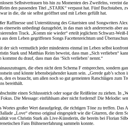
nlosem Selbstvertrauen bis hin zu Momenten des Zweifelns, vereint das
Reim den passenden Titel „STARK“ verpasst hat. Fünf Buchstaben, z
war in die, die sie selbst geöffnet und mit Leben gefüllt hat.
ßer Raffinesse und Unterstützung des Gitarristen und Songwriters Alex 
 das einerseits unbedingt dazugehört, in das man sich andererseits aber
pulsierenden Track. „Komm nie wieder“ erteilt jeglichem Schwarz-Weiß
ihren aus dem Leben gegriffenen Songs Facettenreichtum und Überraschun
 der sich vermutlich jeder mindestens einmal im Leben selbst konfront
stin Stark und Matthias Reim beweist, dass man „Sich verlieben“ kann.
 kommst du drauf, dass man das ‘Sich verlieben’ nennt.“
hinauszutragen, die eben nicht dem Schema F entsprechen, sondern gan
stsein und könnte lebensbejahender kaum sein. „Gerede gab’s schon im
gen, den es braucht, um allen noch so gut gemeinten Ratschlägen zum Tr
s bereithält.
hnitte einen Schlussstrich oder sogar die Reißleine zu ziehen. In „Will
 Fokus. Die Message: einfühlsam aber nicht fordernd! Die Melodie: sen
Wortes großer Wert daraufgelegt, die richtigen Töne zu treffen. Das 
llade „Love“ ebenso original eingespielt wie die Gitarren, die dem 
lität von Christin Stark als Live-Künstlerin, die bereits bei Florian
n frenetischen Fans Bühnenerfahrung sammeln konnte.