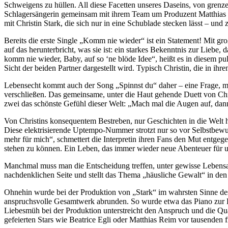
Schweigens zu hüllen. All diese Facetten unseres Daseins, von grenze
Schlagersängerin gemeinsam mit ihrem Team um Produzent Matthias 
mit Christin Stark, die sich nur in eine Schublade stecken lässt – und z
Bereits die erste Single „Komm nie wieder“ ist ein Statement! Mit gro
auf das herunterbricht, was sie ist: ein starkes Bekenntnis zur Liebe,
komm nie wieder, Baby, auf so ‘ne blöde Idee“, heißt es in diesem 
Sicht der beiden Partner dargestellt wird. Typisch Christin, die in 
Lebensecht kommt auch der Song „Spinnst du“ daher – eine Frage, mit
verschließen. Das gemeinsame, unter die Haut gehende Duett von Chri
zwei das schönste Gefühl dieser Welt: „Mach mal die Augen auf, dann
Von Christins konsequentem Bestreben, nur Geschichten in die Welt 
Diese elektrisierende Uptempo-Nummer strotzt nur so vor Selbstbewus
mehr für mich“, schmettert die Interpretin ihren Fans den Mut entge
stehen zu können. Ein Leben, das immer wieder neue Abenteuer für un
Manchmal muss man die Entscheidung treffen, unter gewisse Lebensabsc
nachdenklichen Seite und stellt das Thema „häusliche Gewalt“ in den
Ohnehin wurde bei der Produktion von „Stark“ im wahrsten Sinne des 
anspruchsvolle Gesamtwerk abrunden. So wurde etwa das Piano zur Ba
Liebesmüh bei der Produktion unterstreicht den Anspruch und die Qua
gefeierten Stars wie Beatrice Egli oder Matthias Reim vor tausende