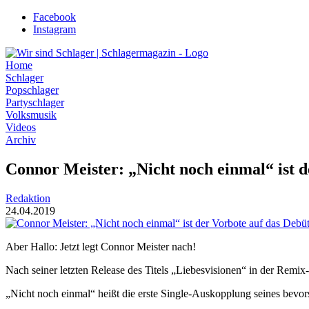
Zum
Facebook
Inhalt
Instagram
wechseln
Home
Schlager
Popschlager
Partyschlager
Volksmusik
Videos
Archiv
Connor Meister: „Nicht noch einmal“ ist 
Redaktion
24.04.2019
Aber Hallo: Jetzt legt Connor Meister nach!
Nach seiner letzten Release des Titels „Liebesvisionen“ in der Remix-
„Nicht noch einmal“ heißt die erste Single-Auskopplung seines be