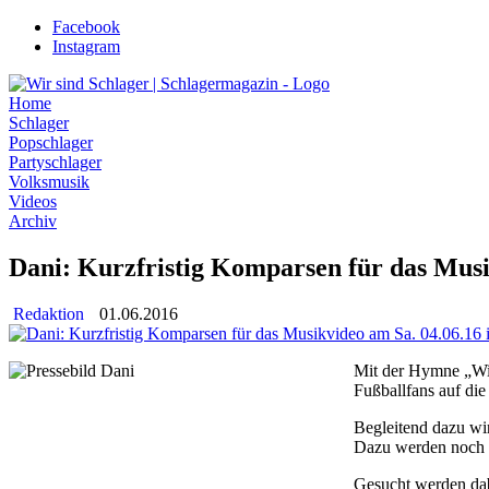
Zum
Facebook
Inhalt
Instagram
wechseln
Home
Schlager
Popschlager
Partyschlager
Volksmusik
Videos
Archiv
Dani: Kurzfristig Komparsen für das Musik
Redaktion
01.06.2016
Mit der Hymne „Wir
Fußballfans auf di
Begleitend dazu wi
Dazu werden noch K
Gesucht werden dab