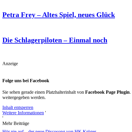
Petra Frey – Altes Spiel, neues Glück
Die Schlagerpiloten – Einmal noch
Anzeige
Folge uns bei Facebook
Sie sehen gerade einen Platzhalterinhalt von
Facebook Page Plugin
.
weitergegeben werden.
Inhalt entsperren
Weitere Informationen
'
'
Mehr Beiträge
Hör nie auf – der neue Discosong von HK Krüger