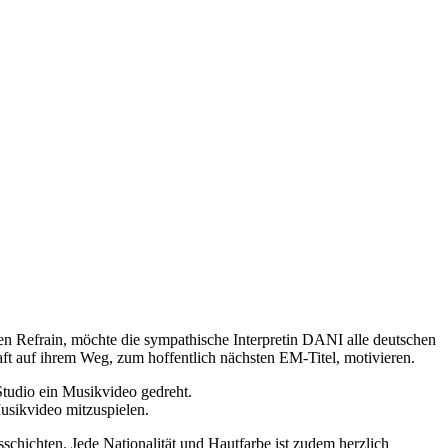
 Refrain, möchte die sympathische Interpretin DANI alle deutschen
t auf ihrem Weg, zum hoffentlich nächsten EM-Titel, motivieren.
tudio ein Musikvideo gedreht.
usikvideo mitzuspielen.
chichten. Jede Nationalität und Hautfarbe ist zudem herzlich