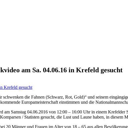
video am Sa. 04.06.16 in Krefeld gesucht
 schwenken die Fahnen (Schwarz, Rot, Gold)“ und seinem eingängigen
e kommende Europameisterschaft einstimmen und die Nationalmannschaf
rd am Samstag 04.06.2016 von 12:00 – 16:00 Uhr in einem Krefelder S
omparsen / Statisten gesucht, die Lust und Laune haben, in diesem M
ei 20 Männer und Frauen im Alter von 18 – 65 aus allen Bevölkerungss