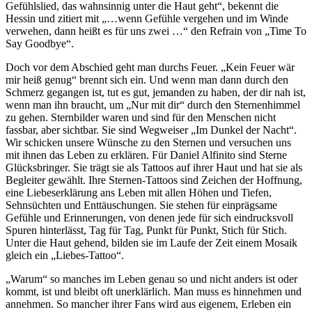
Gefühlslied, das wahnsinnig unter die Haut geht“, bekennt die
Hessin und zitiert mit „…wenn Gefühle vergehen und im Winde
verwehen, dann heißt es für uns zwei …“ den Refrain von „Time To
Say Goodbye“.
Doch vor dem Abschied geht man durchs Feuer. „Kein Feuer wär
mir heiß genug“ brennt sich ein. Und wenn man dann durch den
Schmerz gegangen ist, tut es gut, jemanden zu haben, der dir nah ist,
wenn man ihn braucht, um „Nur mit dir“ durch den Sternenhimmel
zu gehen. Sternbilder waren und sind für den Menschen nicht
fassbar, aber sichtbar. Sie sind Wegweiser „Im Dunkel der Nacht“.
Wir schicken unsere Wünsche zu den Sternen und versuchen uns
mit ihnen das Leben zu erklären. Für Daniel Alfinito sind Sterne
Glücksbringer. Sie trägt sie als Tattoos auf ihrer Haut und hat sie als
Begleiter gewählt. Ihre Sternen-Tattoos sind Zeichen der Hoffnung,
eine Liebeserklärung ans Leben mit allen Höhen und Tiefen,
Sehnsüchten und Enttäuschungen. Sie stehen für einprägsame
Gefühle und Erinnerungen, von denen jede für sich eindrucksvoll
Spuren hinterlässt, Tag für Tag, Punkt für Punkt, Stich für Stich.
Unter die Haut gehend, bilden sie im Laufe der Zeit einem Mosaik
gleich ein „Liebes-Tattoo“.
„Warum“ so manches im Leben genau so und nicht anders ist oder
kommt, ist und bleibt oft unerklärlich. Man muss es hinnehmen und
annehmen. So mancher ihrer Fans wird aus eigenem, Erleben ein