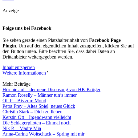
Anzeige
Folge uns bei Facebook
Sie sehen gerade einen Platzhalterinhalt von
Facebook Page
Plugin
. Um auf den eigentlichen Inhalt zuzugreifen, klicken Sie auf
den Button unten. Bitte beachten Sie, dass dabei Daten an
Drittanbieter weitergegeben werden.
Inhalt entsperren
Weitere Informationen
'
'
Mehr Beiträge
Hör nie auf – der neue Discosong von HK Krüger
Ramon Roselly – Männer tun’s immer
Oli.P – Bis zum Mond
Petra Frey – Altes Spiel, neues Glück
Christin Stark – Dich zu lieben
Kerstin Ott – Irgendwann vielleicht
Die Schlagerpiloten – Einmal noch
Nik P. – Madre Mia
Anna-Carina Woitschack – Spring mit mir