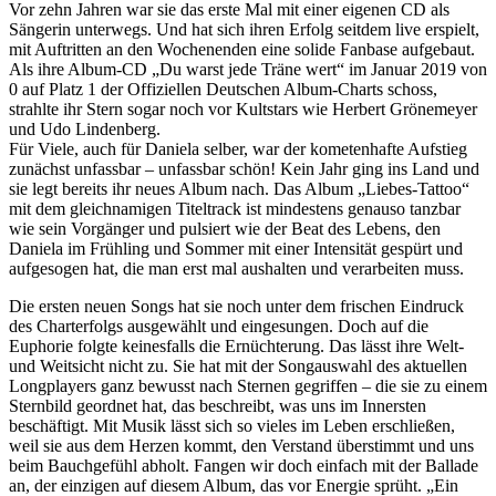
Vor zehn Jahren war sie das erste Mal mit einer eigenen CD als
Sängerin unterwegs. Und hat sich ihren Erfolg seitdem live erspielt,
mit Auftritten an den Wochenenden eine solide Fanbase aufgebaut.
Als ihre Album-CD „Du warst jede Träne wert“ im Januar 2019 von
0 auf Platz 1 der Offiziellen Deutschen Album-Charts schoss,
strahlte ihr Stern sogar noch vor Kultstars wie Herbert Grönemeyer
und Udo Lindenberg.
Für Viele, auch für Daniela selber, war der kometenhafte Aufstieg
zunächst unfassbar – unfassbar schön! Kein Jahr ging ins Land und
sie legt bereits ihr neues Album nach. Das Album „Liebes-Tattoo“
mit dem gleichnamigen Titeltrack ist mindestens genauso tanzbar
wie sein Vorgänger und pulsiert wie der Beat des Lebens, den
Daniela im Frühling und Sommer mit einer Intensität gespürt und
aufgesogen hat, die man erst mal aushalten und verarbeiten muss.
Die ersten neuen Songs hat sie noch unter dem frischen Eindruck
des Charterfolgs ausgewählt und eingesungen. Doch auf die
Euphorie folgte keinesfalls die Ernüchterung. Das lässt ihre Welt-
und Weitsicht nicht zu. Sie hat mit der Songauswahl des aktuellen
Longplayers ganz bewusst nach Sternen gegriffen – die sie zu einem
Sternbild geordnet hat, das beschreibt, was uns im Innersten
beschäftigt. Mit Musik lässt sich so vieles im Leben erschließen,
weil sie aus dem Herzen kommt, den Verstand überstimmt und uns
beim Bauchgefühl abholt. Fangen wir doch einfach mit der Ballade
an, der einzigen auf diesem Album, das vor Energie sprüht. „Ein