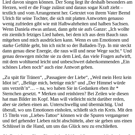
Lied davon singen können. Der Song liegt ihr deshalb besonders am
Herzen, weil er die Frage zulässt und daraus sogar Kraft zieht –
textlich und vom Arrangement her. Getextet von ihrem Vater Bernd
Ulrich für seine Tochter, die sich mit platten Antworten genauso
wenig zufrieden gibt wie mit Halbwahrheiten und halben Sachsen.
Wenn Daniela etwas anfasst, dann geht sie aufs Ganze: „Ich wollte
ein ziemlich fetziges Lied haben, bei dem ich aus dem Bauch raus
mitgehen und mich ausdrücken kann. Wenn es um Emotionen und
starke Gefühle geht, bin ich nicht so der Balladen-Typ. In mir steckt
dann genau diese Energie, die raus will und neue Wege sucht.“ Und
genau deswegen möchte sie zu dem Lied, das viele Fragen aufwirft,
mit dem wohltuend leicht und unbeschwert daherkommenden „Ein
schönes Leben noch“ auch eine Antwort geben.
„Zu spät für Tränen“, „Passagiere der Liebe“, „Weil mein Herz kein
Idiot ist“, „Belüge mich, betrüge mich“ und „Der Himmel würde
uns verzeih’n“… – na, wo haben Sie in Gedanken eben ihr *
Sternchen gesetzt. * Merken und reinhören? Bei Zeilen wie diesen
hat man Bilder im Kopf. Man will vielleicht nicht darüber reden,
aber sie ziehen einen an. Unterschwellig und übermächtig. Und
überall, wo uns Emotionen einholen, schließt sich ein Kreis. Mit den
15 Titeln von „Liebes-Tattoo“ können wir die Spuren vergangener
und tief gehender Lieben nicht abschütteln, aber sie geben uns einen
Schlüssel in die Hand, um uns das Glück neu zu erschließen.