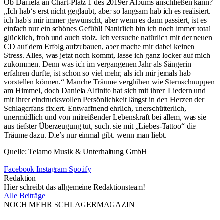
Ob Daniela an Chart-Platz 1 des 2019er Albums anschließen kann?
„Ich hab‘s erst nicht geglaubt, aber so langsam hab ich es realisiert.
ich hab’s mir immer gewünscht, aber wenn es dann passiert, ist es
einfach nur ein schönes Gefühl! Natürlich bin ich noch immer total
glücklich, froh und auch stolz. Ich versuche natürlich mit der neuen
CD auf dem Erfolg aufzubauen, aber mache mir dabei keinen
Stress. Alles, was jetzt noch kommt, lasse ich ganz locker auf mich
zukommen. Denn was ich im vergangenen Jahr als Sängerin
erfahren durfte, ist schon so viel mehr, als ich mir jemals hab
vorstellen können.“ Manche Träume verglühen wie Sternschnuppen
am Himmel, doch Daniela Alfinito hat sich mit ihren Liedern und
mit ihrer eindrucksvollen Persönlichkeit längst in den Herzen der
Schlagerfans fixiert. Entwaffnend ehrlich, unerschütterlich,
unermüdlich und von mitreißender Lebenskraft bei allem, was sie
aus tiefster Überzeugung tut, sucht sie mit „Liebes-Tattoo“ die
Träume dazu. Die’s nur einmal gibt, wenn man liebt.
Quelle: Telamo Musik & Unterhaltung GmbH
Facebook
Instagram
Spotify
Redaktion
Hier schreibt das allgemeine Redaktionsteam!
Alle Beiträge
NOCH MEHR SCHLAGERMAGAZIN