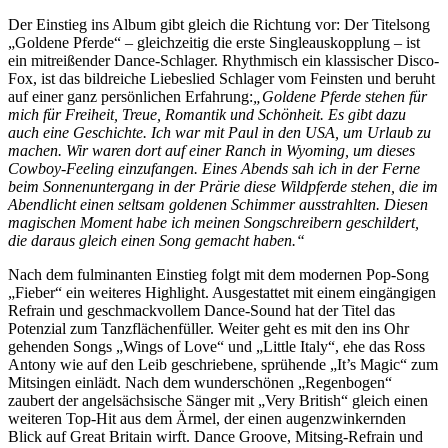
Der Einstieg ins Album gibt gleich die Richtung vor: Der Titelsong
„Goldene Pferde“ – gleichzeitig die erste Singleauskopplung – ist
ein mitreißender Dance-Schlager. Rhythmisch ein klassischer Disco-
Fox, ist das bildreiche Liebeslied Schlager vom Feinsten und beruht
auf einer ganz persönlichen Erfahrung:
„Goldene Pferde stehen für
mich für Freiheit, Treue, Romantik und Schönheit. Es gibt dazu
auch eine Geschichte. Ich war mit Paul in den USA, um Urlaub zu
machen. Wir waren dort auf einer Ranch in Wyoming, um dieses
Cowboy-Feeling einzufangen. Eines Abends sah ich in der Ferne
beim Sonnenuntergang in der Prärie diese Wildpferde stehen, die im
Abendlicht einen seltsam goldenen Schimmer ausstrahlten. Diesen
magischen Moment habe ich meinen Songschreibern geschildert,
die daraus gleich einen Song gemacht haben.“
Nach dem fulminanten Einstieg folgt mit dem modernen Pop-Song
„Fieber“ ein weiteres Highlight. Ausgestattet mit einem eingängigen
Refrain und geschmackvollem Dance-Sound hat der Titel das
Potenzial zum Tanzflächenfüller. Weiter geht es mit den ins Ohr
gehenden Songs „Wings of Love“ und „Little Italy“, ehe das Ross
Antony wie auf den Leib geschriebene, sprühende „It’s Magic“ zum
Mitsingen einlädt. Nach dem wunderschönen „Regenbogen“
zaubert der angelsächsische Sänger mit „Very British“ gleich einen
weiteren Top-Hit aus dem Ärmel, der einen augenzwinkernden
Blick auf Great Britain wirft. Dance Groove, Mitsing-Refrain und