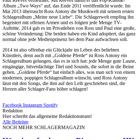
Paul Reeves verheiratet. Mit Reeves nahm er das Pop-Klassik-
Album „Two Ways“ auf, das Ende 2011 veröffentlicht wurde. Im
Mai 2013 überrascht Ross Antony die Musikwelt mit seinem ersten
Schlageralbum „Meine neue Liebe“. Die Schlagerwelt empfing ihn
begeistert mit offenen Armen und es folgten jede Menge TV-
Auftritte. 2014 gab es im Privatleben von Ross und Paul eine große,
schöne Veränderung: Die beiden haben ein Kind adoptiert, das ganz
normal ohne jede Medienpräsenz bei dem Paar aufwachsen soll.
2014 ist also offenbar ein Glückjahr im Leben des beliebten
Künstlers, denn auch mit „Goldene Pferde“ ist Ross Antony ein
Schlageralbum gelungen, das es in sich hat: jede Menge gute Laune,
eingängige, hitverdächtige Titel und Sounds, die sofort in die Beine
gehen. „Goldene Pferde“ hat einfach alles, was man sich von einem
modernen, poppigen Schlageralbum wünscht, und Ross Antony
lässt mit den Songs, die ihm auf den Leib geschrieben sind, die
Herzen aller Schlager-Fans höher schlagen!
Facebook
Instagram
Spotify
Redaktion
Hier schreibt das allgemeine Redaktionsteam!
Alle Beiträge
NOCH MEHR SCHLAGERMAGAZIN