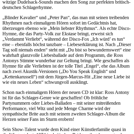
witzige Dudelsack-Sounds machen den Song zur perfekten britisch-
deutschen Schlagerhymne.
„Blinder Kavalier“ und „Peter Pan“, das man mit seinen treibenden
Rhythmen nach einmaligem Hören sofort im Gedächtnis hat,
überzeugen ebenso wie „Mein liebster Rhythmus“. Als echte Disco-
Hymne, die das Party-Volk zur Ekstase bringt, erweist sich
„Verdammt Verliebt“, während der Disco-Fox „Ich würd’ es tun“
eine – ebenfalls höchst tanzbare – Liebeserklärung ist. Nach „Dieser
Tag soll niemals enden“ steht mit „Du bist so bewundernswert“ eine
wahrhaft glanzvolle Liebesballade auf dem Programm, die Ross
Antonys Stimme wunderbar zur Geltung bringt. Wie geschaffen als
Hymne für alle Verliebten ist der tolle Titel „Engel“, ehe das Album
nach zwei Akustik-Versionen („Do You Speak English“ und
„Kettenkarussell“) mit dem Jürgen-Marcus-Hit „Eine neue Liebe ist
wie ein neues Leben“ schwungvoll ausklingt.
Schon nach einmaligem Hören der neuen CD ist klar: Ross Antony
ist für das Schlager-Genre wie geschaffen! Ob fröhliche
Partynummern oder Liebes-Balladen – mit seiner mitreißenden
Performance, viel Witz und jede Menge Charme wird der
sympathische Brite auch mit seinem zweiten Schlager-Album die
Herzen seiner Fans im Sturm erobern!
Sein Show-Talent wurde dem Kind einer Künstlerfamilie quasi in