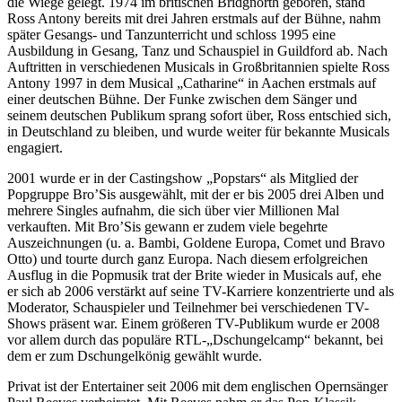
die Wiege gelegt. 1974 im britischen Bridgnorth geboren, stand
Ross Antony bereits mit drei Jahren erstmals auf der Bühne, nahm
später Gesangs- und Tanzunterricht und schloss 1995 eine
Ausbildung in Gesang, Tanz und Schauspiel in Guildford ab. Nach
Auftritten in verschiedenen Musicals in Großbritannien spielte Ross
Antony 1997 in dem Musical „Catharine“ in Aachen erstmals auf
einer deutschen Bühne. Der Funke zwischen dem Sänger und
seinem deutschen Publikum sprang sofort über, Ross entschied sich,
in Deutschland zu bleiben, und wurde weiter für bekannte Musicals
engagiert.
2001 wurde er in der Castingshow „Popstars“ als Mitglied der
Popgruppe Bro’Sis ausgewählt, mit der er bis 2005 drei Alben und
mehrere Singles aufnahm, die sich über vier Millionen Mal
verkauften. Mit Bro’Sis gewann er zudem viele begehrte
Auszeichnungen (u. a. Bambi, Goldene Europa, Comet und Bravo
Otto) und tourte durch ganz Europa. Nach diesem erfolgreichen
Ausflug in die Popmusik trat der Brite wieder in Musicals auf, ehe
er sich ab 2006 verstärkt auf seine TV-Karriere konzentrierte und als
Moderator, Schauspieler und Teilnehmer bei verschiedenen TV-
Shows präsent war. Einem größeren TV-Publikum wurde er 2008
vor allem durch das populäre RTL-„Dschungelcamp“ bekannt, bei
dem er zum Dschungelkönig gewählt wurde.
Privat ist der Entertainer seit 2006 mit dem englischen Opernsänger