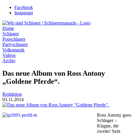
Zum
Facebook
Inhalt
Instagram
wechseln
Home
Schlager
Popschlager
Partyschlager
Volksmusik
Videos
Archiv
Das neue Album von Ross Antony
„Goldene Pferde“.
Redaktion
03.11.2014
Ross Antony goes
Schlager –
Klappe, die
zweite! Sein