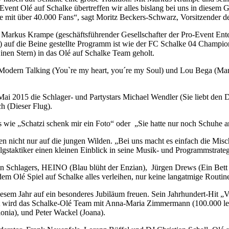
Event Olé auf Schalke übertreffen wir alles bislang bei uns in diese
 mit über 40.000 Fans“, sagt Moritz Beckers-Schwarz, Vorsitzender
n Markus Krampe (geschäftsführender Gesellschafter der Pro-Event Ent
e) auf die Beine gestellte Programm ist wie der FC Schalke 04 Champio
Einen Stern) in das Olé auf Schalke Team geholt.
Modern Talking (You`re my heart, you´re my Soul) und Lou Bega (Mamb
Mai 2015 die Schlager- und Partystars Michael Wendler (Sie liebt de
 (Dieser Flug).
 wie „Schatzi schenk mir ein Foto“ oder „Sie hatte nur noch Schuhe an“
 nicht nur auf die jungen Wilden. „Bei uns macht es einfach die Misch
staktiker einen kleinen Einblick in seine Musik- und Programmstrateg
en Schlagers, HEINO (Blau blüht der Enzian), Jürgen Drews (Ein Bett
em Olé Spiel auf Schalke alles verleihen, nur keine langatmige Routin
iesem Jahr auf ein besonderes Jubiläum freuen. Sein Jahrhundert-Hit „V
rkt wird das Schalke-Olé Team mit Anna-Maria Zimmermann (100.000 l
nia), und Peter Wackel (Joana).