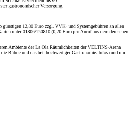
f Schalke ist viel mehr als 90
ester gastronomischer Versorgung.
 ab günstigen 12,80 Euro zzgl. VVK- und Systemgebühren an allen
arten unter 01806/150810 (0,20 Euro pro Anruf aus dem deutschen
sonderen Ambiente der La Ola Räumlichkeiten der VELTINS-Arena
auf die Bühne und das bei hochwertiger Gastronomie. Infos rund um