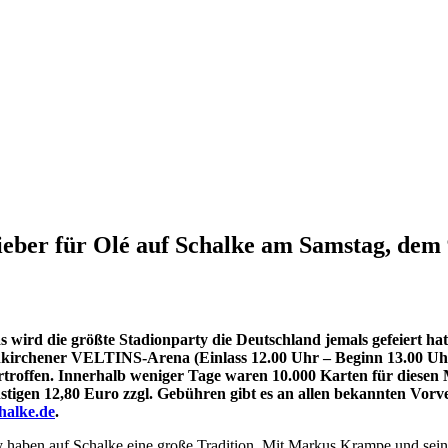
eber für Olé auf Schalke am Samstag, dem 
s wird die größte Stadionparty die Deutschland jemals gefeiert h
nkirchener VELTINS-Arena (Einlass 12.00 Uhr – Beginn 13.00 Uhr)
roffen. Innerhalb weniger Tage waren 10.000 Karten für diesen 
nstigen 12,80 Euro zzgl. Gebühren gibt es an allen bekannten Vorv
halke.de
.
y haben auf Schalke eine große Tradition. Mit Markus Krampe und sein