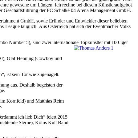
m Genre gewesene um Längen. Ich rechne bei diesem Künstleraufgebot
 der Geschäftsführung der FC Schalke 04 Arena Management GmbH.
ertainment GmbH, sowie Erfinder und Entwickler dieser beliebten
ns-League tauglich. Aus Österreich hat sich der Eventmacher Volks
o Number 5), sind zwei internationale Topkünstler mit 100-iger
n DJ), Olaf Henning (Cowboy und
, ist sein Tor wie zugenagelt.
ung aus. Deshalb begeistert der
ie.
 im Kornfeld) und Matthias Reim
e.
erdammt ich lieb Dich“ feiert 2015
euchtende Sterne), Kölns Kult Band