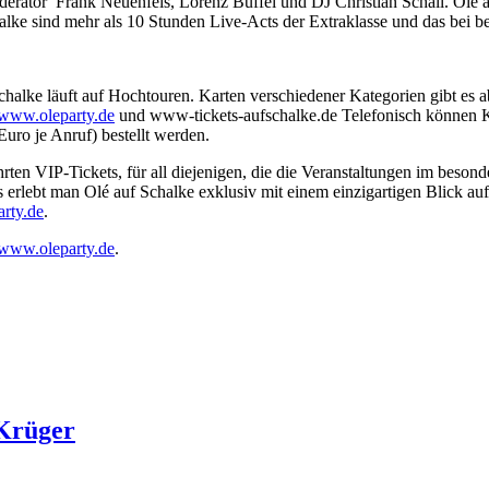
derator Frank Neuenfels, Lorenz Büffel und DJ Christian Schall. Olé au
lke sind mehr als 10 Stunden Live-Acts der Extraklasse und das bei b
chalke läuft auf Hochtouren. Karten verschiedener Kategorien gibt es
www.oleparty.de
und www-tickets-aufschalke.de Telefonisch können K
uro je Anruf) bestellt werden.
hrten VIP-Tickets, für all diejenigen, die die Veranstaltungen im be
s erlebt man Olé auf Schalke exklusiv mit einem einzigartigen Blick 
rty.de
.
www.oleparty.de
.
 Krüger