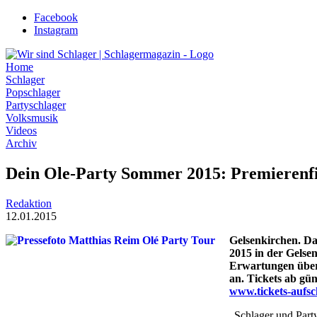
Zum
Facebook
Inhalt
Instagram
wechseln
Home
Schlager
Popschlager
Partyschlager
Volksmusik
Videos
Archiv
Dein Ole-Party Sommer 2015: Premierenfi
Redaktion
12.01.2015
Gelsenkirchen. Da
2015 in der Gelse
Erwartungen übert
an. Tickets ab gü
www.tickets-aufsc
„Schlager und Part