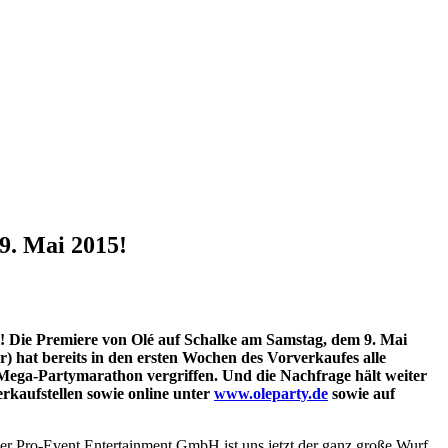
9. Mai 2015!
at! Die Premiere von Olé auf Schalke am Samstag, dem 9. Mai
 hat bereits in den ersten Wochen des Vorverkaufes alle
Mega-Partymarathon vergriffen. Und die Nachfrage hält weiter
erkaufstellen sowie online unter
www.oleparty.de
sowie auf
er Pro-Event Entertainment GmbH ist uns jetzt der ganz große Wurf