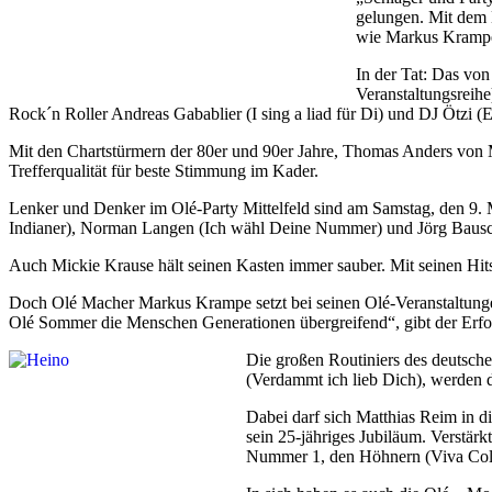
gelungen. Mit dem 
wie Markus Krampe
In der Tat: Das vo
Veranstaltungsreih
Rock´n Roller Andreas Gabablier (I sing a liad für Di) und DJ Ötzi (
Mit den Chartstürmern der 80er und 90er Jahre, Thomas Anders von 
Trefferqualität für beste Stimmung im Kader.
Lenker und Denker im Olé-Party Mittelfeld sind am Samstag, den 9. 
Indianer), Norman Langen (Ich wähl Deine Nummer) und Jörg Bausch
Auch Mickie Krause hält seinen Kasten immer sauber. Mit seinen Hits
Doch Olé Macher Markus Krampe setzt bei seinen Olé-Veranstaltungen
Olé Sommer die Menschen Generationen übergreifend“, gibt der Erfolg
Die großen Routiniers des deutsch
(Verdammt ich lieb Dich), werden d
Dabei darf sich Matthias Reim in d
sein 25-jähriges Jubiläum. Verstä
Nummer 1, den Höhnern (Viva Colo