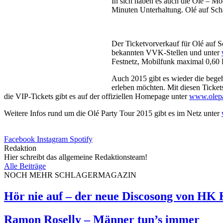
In sich haben es auch die Olé – Mo
Minuten Unterhaltung. Olé auf Scha
Der Ticketvorverkauf für Olé auf S
bekannten VVK-Stellen und unter
Festnetz, Mobilfunk maximal 0,60 E
Auch 2015 gibt es wieder die bege
erleben möchten. Mit diesen Ticket
die VIP-Tickets gibt es auf der offiziellen Homepage unter
www.olepa
Weitere Infos rund um die Olé Party Tour 2015 gibt es im Netz unter
Facebook
Instagram
Spotify
Redaktion
Hier schreibt das allgemeine Redaktionsteam!
Alle Beiträge
NOCH MEHR SCHLAGERMAGAZIN
Hör nie auf – der neue Discosong von HK
Ramon Roselly – Männer tun’s immer