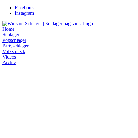
Zum
Facebook
Inhalt
Instagram
wechseln
Home
Schlager
Popschlager
Partyschlager
Volksmusik
Videos
Archiv