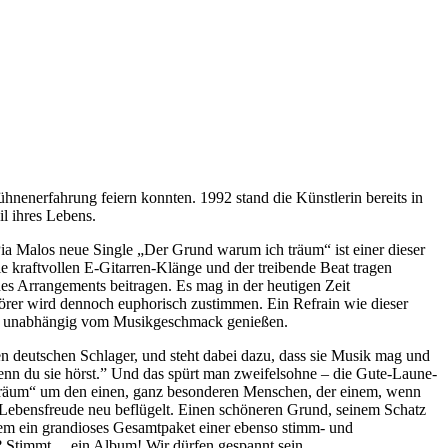
Bühnenerfahrung feiern konnten. 1992 stand die Künstlerin bereits in
l ihres Lebens.
ia Malos neue Single „Der Grund warum ich träum“ ist einer dieser
e kraftvollen E-Gitarren-Klänge und der treibende Beat tragen
es Arrangements beitragen. Es mag in der heutigen Zeit
örer wird dennoch euphorisch zustimmen. Ein Refrain wie dieser
en unabhängig vom Musikgeschmack genießen.
n deutschen Schlager, und steht dabei dazu, dass sie Musik mag und
 wenn du sie hörst.” Und das spürt man zweifelsohne – die Gute-Laune-
 träum“ um den einen, ganz besonderen Menschen, der einem, wenn
 Lebensfreude neu beflügelt. Einen schöneren Grund, seinem Schatz
llem ein grandioses Gesamtpaket einer ebenso stimm- und
? Stimmt… ein Album! Wir dürfen gespannt sein.