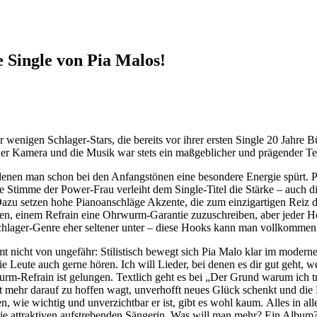
 Single von Pia Malos!
er wenigen Schlager-Stars, die bereits vor ihrer ersten Single 20 Jahre 
der Kamera und die Musik war stets ein maßgeblicher und prägender Tei
 denen man schon bei den Anfangstönen eine besondere Energie spürt. P
e Stimme der Power-Frau verleiht dem Single-Titel die Stärke – auch di
Dazu setzen hohe Pianoanschläge Akzente, die zum einzigartigen Reiz d
en, einem Refrain eine Ohrwurm-Garantie zuzuschreiben, aber jeder H
hlager-Genre eher seltener unter – diese Hooks kann man vollkomm
 nicht von ungefähr: Stilistisch bewegt sich Pia Malo klar im moderne
ie Leute auch gerne hören. Ich will Lieder, bei denen es dir gut geht,
urm-Refrain ist gelungen. Textlich geht es bei „Der Grund warum ich
t mehr darauf zu hoffen wagt, unverhofft neues Glück schenkt und die
n, wie wichtig und unverzichtbar er ist, gibt es wohl kaum. Alles in a
ie attraktiven aufstrebenden Sängerin. Was will man mehr? Ein Album