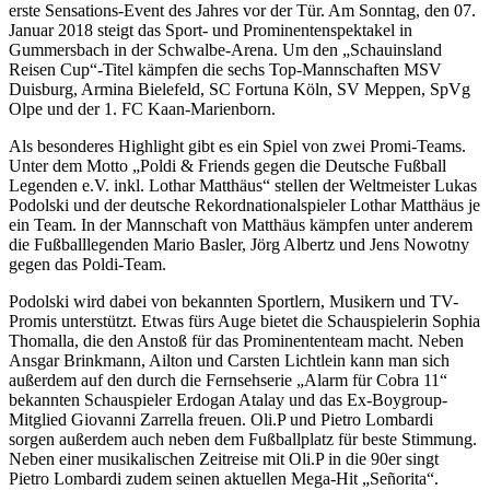
erste Sensations-Event des Jahres vor der Tür. Am Sonntag, den 07.
Januar 2018 steigt das Sport- und Prominentenspektakel in
Gummersbach in der Schwalbe-Arena. Um den „Schauinsland
Reisen Cup“-Titel kämpfen die sechs Top-Mannschaften MSV
Duisburg, Armina Bielefeld, SC Fortuna Köln, SV Meppen, SpVg
Olpe und der 1. FC Kaan-Marienborn.
Als besonderes Highlight gibt es ein Spiel von zwei Promi-Teams.
Unter dem Motto „Poldi & Friends gegen die Deutsche Fußball
Legenden e.V. inkl. Lothar Matthäus“ stellen der Weltmeister Lukas
Podolski und der deutsche Rekordnationalspieler Lothar Matthäus je
ein Team. In der Mannschaft von Matthäus kämpfen unter anderem
die Fußballlegenden Mario Basler, Jörg Albertz und Jens Nowotny
gegen das Poldi-Team.
Podolski wird dabei von bekannten Sportlern, Musikern und TV-
Promis unterstützt. Etwas fürs Auge bietet die Schauspielerin Sophia
Thomalla, die den Anstoß für das Prominententeam macht. Neben
Ansgar Brinkmann, Ailton und Carsten Lichtlein kann man sich
außerdem auf den durch die Fernsehserie „Alarm für Cobra 11“
bekannten Schauspieler Erdogan Atalay und das Ex-Boygroup-
Mitglied Giovanni Zarrella freuen. Oli.P und Pietro Lombardi
sorgen außerdem auch neben dem Fußballplatz für beste Stimmung.
Neben einer musikalischen Zeitreise mit Oli.P in die 90er singt
Pietro Lombardi zudem seinen aktuellen Mega-Hit „Señorita“.