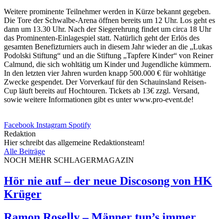
Weitere prominente Teilnehmer werden in Kürze bekannt gegeben.
Die Tore der Schwalbe-Arena öffnen bereits um 12 Uhr. Los geht es
dann um 13.30 Uhr. Nach der Siegerehrung findet um circa 18 Uhr
das Prominenten-Einlagespiel statt. Natürlich geht der Erlös des
gesamten Benefizturniers auch in diesem Jahr wieder an die „Lukas
Podolski Stiftung“ und an die Stiftung „Tapfere Kinder“ von Reiner
Calmund, die sich wohltätig um Kinder und Jugendliche kümmern.
In den letzten vier Jahren wurden knapp 500.000 € für wohltätige
Zwecke gespendet. Der Vorverkauf für den Schauinsland Reisen-
Cup läuft bereits auf Hochtouren. Tickets ab 13€ zzgl. Versand,
sowie weitere Informationen gibt es unter www.pro-event.de!
Facebook
Instagram
Spotify
Redaktion
Hier schreibt das allgemeine Redaktionsteam!
Alle Beiträge
NOCH MEHR SCHLAGERMAGAZIN
Hör nie auf – der neue Discosong von HK
Krüger
Ramon Roselly – Männer tun’s immer