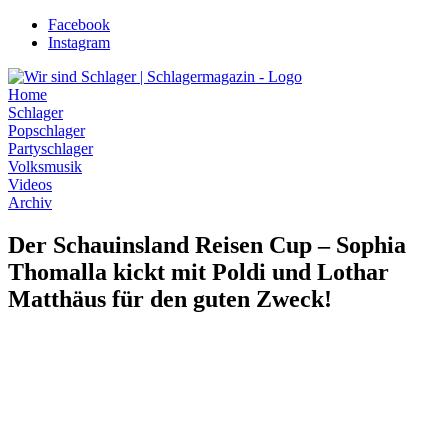
Zum
Facebook
Inhalt
Instagram
wechseln
Home
Schlager
Popschlager
Partyschlager
Volksmusik
Videos
Archiv
Der Schauinsland Reisen Cup – Sophia
Thomalla kickt mit Poldi und Lothar
Matthäus für den guten Zweck!