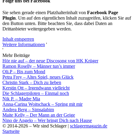
Folge uns bei Facebook
Sie sehen gerade einen Platzhalterinhalt von
Facebook Page
Plugin
. Um auf den eigentlichen Inhalt zuzugreifen, klicken Sie auf
den Button unten. Bitte beachten Sie, dass dabei Daten an
Drittanbieter weitergegeben werden.
Inhalt entsperren
Weitere Informationen
'
'
Mehr Beiträge
Hör nie auf – der neue Discosong von HK Krüger
Ramon Roselly – Männer tun’s immer
Oli.P – Bis zum Mond
Petra Frey – Altes Spiel, neues Glück
Christin Stark – Dich zu lieben
Kerstin Ott – Irgendwann vielleicht
Die Schlagerpiloten – Einmal noch
Nik P. – Madre Mia
Anna-Carina Woitschack – Spring mit mir
Andrea Berg – Simsalabim
Maite Kelly – Der Mann an der Geige
Nino de Angelo – Wer bringt Dich nach Hause
© 2014-2026 – Wir sind Schlager |
schlagermagazin.de
Startseite