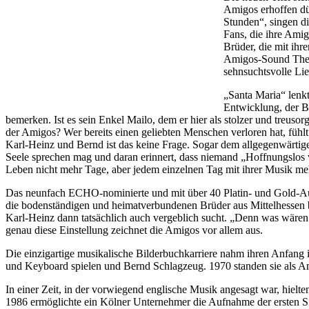
Amigos erhoffen dü
Stunden“, singen d
Fans, die ihre Amig
Brüder, die mit ihr
Amigos-Sound Theme
sehnsuchtsvolle Li
„Santa Maria“ lenkt
Entwicklung, der B
bemerken. Ist es sein Enkel Mailo, dem er hier als stolzer und treu
der Amigos? Wer bereits einen geliebten Menschen verloren hat, fühlt 
Karl-Heinz und Bernd ist das keine Frage. Sogar dem allgegenwärtig
Seele sprechen mag und daran erinnert, dass niemand „Hoffnungslos 
Leben nicht mehr Tage, aber jedem einzelnen Tag mit ihrer Musik me
Das neunfach ECHO-nominierte und mit über 40 Platin- und Gold-Aus
die bodenständigen und heimatverbundenen Brüder aus Mittelhessen be
Karl-Heinz dann tatsächlich auch vergeblich sucht. „Denn was wären 
genau diese Einstellung zeichnet die Amigos vor allem aus.
Die einzigartige musikalische Bilderbuchkarriere nahm ihren Anfang in
und Keyboard spielen und Bernd Schlagzeug. 1970 standen sie als A
In einer Zeit, in der vorwiegend englische Musik angesagt war, hielte
1986 ermöglichte ein Kölner Unternehmer die Aufnahme der ersten S