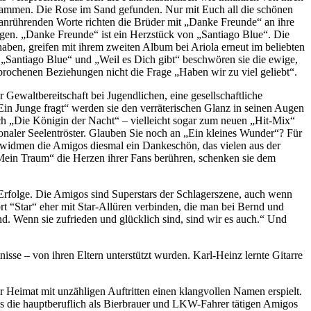
lammen. Die Rose im Sand gefunden. Nur mit Euch all die schönen
 anrührenden Worte richten die Brüder mit „Danke Freunde“ an ihre
ragen. „Danke Freunde“ ist ein Herzstück von „Santiago Blue“. Die
aben, greifen mit ihrem zweiten Album bei Ariola erneut im beliebten
 „Santiago Blue“ und „Weil es Dich gibt“ beschwören sie die ewige,
rochenen Beziehungen nicht die Frage „Haben wir zu viel geliebt“.
Gewaltbereitschaft bei Jugendlichen, eine gesellschaftliche
in Junge fragt“ werden sie den verräterischen Glanz in seinen Augen
uch „Die Königin der Nacht“ – vielleicht sogar zum neuen „Hit-Mix“
tionaler Seelentröster. Glauben Sie noch an „Ein kleines Wunder“? Für
 widmen die Amigos diesmal ein Dankeschön, das vielen aus der
Mein Traum“ die Herzen ihrer Fans berühren, schenken sie dem
rfolge. Die Amigos sind Superstars der Schlagerszene, auch wenn
t “Star“ eher mit Star-Allüren verbinden, die man bei Bernd und
d. Wenn sie zufrieden und glücklich sind, sind wir es auch.“ Und
isse – von ihren Eltern unterstützt wurden. Karl-Heinz lernte Gitarre
er Heimat mit unzähligen Auftritten einen klangvollen Namen erspielt.
s die hauptberuflich als Bierbrauer und LKW-Fahrer tätigen Amigos