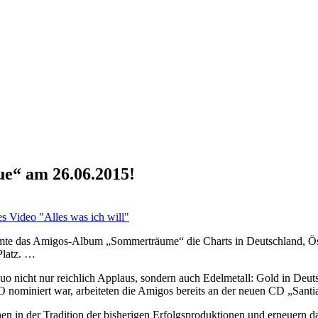
ue“ am 26.06.2015!
ürmte das Amigos-Album „Sommerträume“ die Charts in Deutschland, Öste
Platz. …
Duo nicht nur reichlich Applaus, sondern auch Edelmetall: Gold in De
 nominiert war, arbeiteten die Amigos bereits an der neuen CD „Santia
hen in der Tradition der bisherigen Erfolgsproduktionen und erneuern da