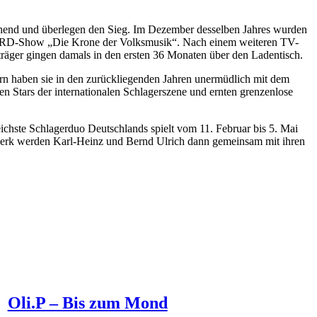
hend und überlegen den Sieg. Im Dezember desselben Jahres wurden
ie ARD-Show „Die Krone der Volksmusik“. Nach einem weiteren TV-
nträger gingen damals in den ersten 36 Monaten über den Ladentisch.
rn haben sie in den zurückliegenden Jahren unermüdlich mit dem
n Stars der internationalen Schlagerszene und ernten grenzenlose
chste Schlagerduo Deutschlands spielt vom 11. Februar bis 5. Mai
werk werden Karl-Heinz und Bernd Ulrich dann gemeinsam mit ihren
Oli.P – Bis zum Mond