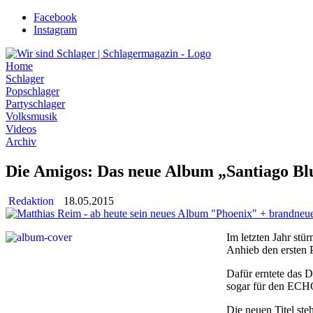
Zum
Facebook
Inhalt
Instagram
wechseln
Home
Schlager
Popschlager
Partyschlager
Volksmusik
Videos
Archiv
Die Amigos: Das neue Album „Santiago Bl
Redaktion
18.05.2015
Im letzten Jahr st
Anhieb den ersten 
Dafür erntete das 
sogar für den ECHO
Die neuen Titel ste