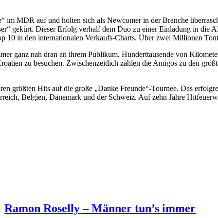
e“ im MDR auf und holten sich als Newcomer in der Branche überrasc
iser“ gekürt. Dieser Erfolg verhalf dem Duo zu einer Einladung in d
Top 10 in den internationalen Verkaufs-Charts. Über zwei Millionen To
immer ganz nah dran an ihrem Publikum. Hunderttausende von Kilomete
roatien zu besuchen. Zwischenzeitlich zählen die Amigos zu den größte
en größten Hits auf die große „Danke Freunde“-Tournee. Das erfolgrei
rreich, Belgien, Dänemark und der Schweiz. Auf zehn Jahre Hitfeuer
Ramon Roselly – Männer tun’s immer