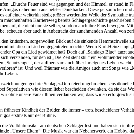
rfen. „Durchs Feuer sind wir gegangen und der Himmel, er stand in F
ie Amigos daher auch aus tiefster Dankbarkeit. Diese persönlichen und
os auf einer weiterhin stetig größer werdenden Welle der Sympathie t
em märchenhaften Karriereweg bereits Schlagergeschichte geschrieben h
n auf, die nicht nur sie selber, sondern auch ihre Fans bewegen. Mit
ebe, scheuen aber auch in Anbetracht der zunehmenden Anzahl von zerb
 den kritischen, sorgenvollen Blick auf die sinkende Hemmschwelle zur 
ernd mit diesem Lied entgegentreten möchte. Wenn Karl-Heinz singt „E
sorgender Opa ein Lied gewidmet hat? Doch auf „Santiago Blue“ tanzt a
sich verstanden, für den ist „Die Zeit steht still“ ein wohltuender emo
en „Schutzengel“, der aufmerksam auch über ihr eigenes Leben wacht,
verloren“ ist. Und weil Träumer wie die Amigos auch mit Songs wie „
hr Leben.
zeichnungen geehrte Schlager-Duo feiert ungebrochen sensationelle E
i Superlativen wie diesem lieber bescheiden abwinken, da sie das Wor
wir ohne unsere Fans? Ihnen verdanken wir, dass wir so erfolgreich sin
 frühester Kindheit der Brüder, die immer – trotz bescheidener Verhältn
migos erstmals auf der Bühne.
n die Vollblutmusiker am deutschen Schlager fest und haben sich in ihr
ingle „Unsere Eltern“. Die Musik war ein Nebenerwerb, ein Hobby, da