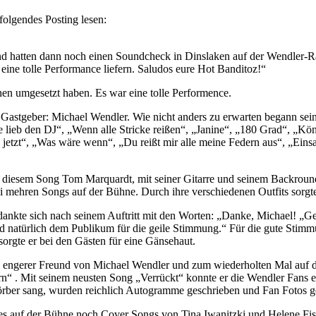
olgendes Posting lesen:
und hatten dann noch einen Soundcheck in Dinslaken auf der Wendler-
ne tolle Performance liefern. Saludos eure Hot Banditoz!“
chen umgesetzt haben. Es war eine tolle Performence.
m Gastgeber: Michael Wendler. Wie nicht anders zu erwarten begann se
e lieb den DJ“, „Wenn alle Stricke reißen“, „Janine“, „180 Grad“, „Kö
jetzt“, „Was wäre wenn“, „Du reißt mir alle meine Federn aus“, „Eins
i diesem Song Tom Marquardt, mit seiner Gitarre und seinem Backround
i mehren Songs auf der Bühne. Durch ihre verschiedenen Outfits sorgt
dankte sich nach seinem Auftritt mit den Worten: „Danke, Michael! „Ge
d natürlich dem Publikum für die geile Stimmung.“ Für die gute Stimm
 sorgte er bei den Gästen für eine Gänsehaut.
ein engerer Freund von Michael Wendler und zum wiederholten Mal auf
ern“ . Mit seinem neusten Song „Verrückt“ konnte er die Wendler Fans 
örber sang, wurden reichlich Autogramme geschrieben und Fan Fotos 
 es auf der Bühne noch Cover Songs von Tina Iwanitzki und Helene Fi