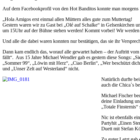
Auf dem Facebookprofil von den Hot Banditos konnte man morgens f
„Hola Amigos erst einmal allen Müttern alles gute zum Muttertag!
Gestern waren wir zu Gast bei „Olé auf Schalke“ in Gelsenkirchen 
um 15Uhr auf der Bühne stehen werden! Kommt vorbei! Wir werden ei
Und alle die dabei waren konnten nur bestätigen, das sie ihr Verspre
Dann kam endlich das, worauf alle gewartet haben – der Auftritt vo
fällt“. Aus 15 Jahre Michael Wendler gab es gestern diese Songs: „Si
„Sommer 99“, „Löwin mit Herz“, „Ciao Berlin“, „Wer beschützt dich 
und „Unser Zelt auf Westerland“ nicht.
Natürlich durfte be
auch die Chica`s be
Michael Fischer be
deine Einladung un
„Totale Finsternis“
Nic ist ebenfalls 
Partyhit „Einen St
Duett mit Stefan K
Zu guter Letzt gab