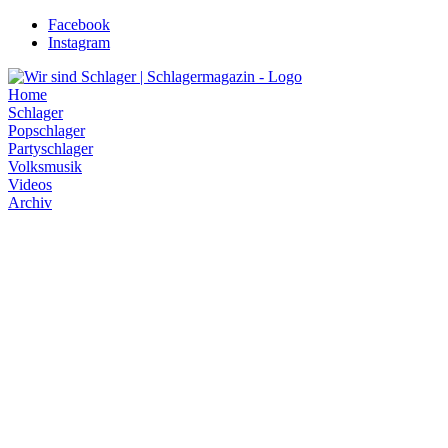
Zum
Facebook
Inhalt
Instagram
wechseln
Home
Schlager
Popschlager
Partyschlager
Volksmusik
Videos
Archiv