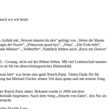
Ranch wo wir heute
in Auftritt mit „Wovon träumst du den“ gefolgt von „Wenn die Maske
nigin der Nacht“, „Prinzessin good bye“, „Nina“, „Die Erde bebt“,
ame Männer“, „Volltreffer“. Natürlich fehlten auch „Rock me Dancer“
 – Gesang, nicht auf der Bühne fehlen. Mit viel Leidenschaft tanzten
en sie für ein abwechslungsreiches Bühnenbild.
nau hier“ war heute eine geile Ranch-Party. Vielen Dank Dir für
ung hat Michael Fischer seinen Teil dazu getan und mit seinem Song
 der Ranch Party dabei. Bekannt wurde er 2006 mit dem
ebenfalls begeistern. Nach dem Song „Jenseits von Eden“, den Nic im
gemacht.
scher Double Caro.