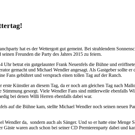
tertag!
anchparty hat es der Wettergott gut gemeint. Bei strahlendem Sonnens
seinen Freunden die Party des Jahres 2015 zu feiern.
4 Uhr betrat ein gutgelaunter Frank Neuenfels die Bühne und eröffnete 
rator gemacht und Michael Wendler angesagt. Als Gastgeber sollte er de
ine Fans gebühret und versprach einen tollen Tag auf der Ranch.
r erste Künstler an diesem Tag, da er noch am gleichen Tag nach Mallo
te Stimmung gesorgt. Viele Wendler Fans sind mittlerweile ebenfalls Wi
dig bei denen Willi Herren ebenfalls dabei war.
els auf die Bühne kam, stellte Michael Wendler noch seinen neuen Par
el Wendler da, sondern auch als Sänger. Und so er hatte eine Menge S
 der Gäste waren auch schon bei seiner CD Premierenparty dabei und kan