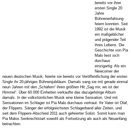
bereits vor ihrer
ersten Single 20
Jahre
Bühnenerfahrung
feiern konnten. Seit
1992 ist die Musik
ein maßgeblicher
und prägender Teil
ihres Lebens. Die
Geschichte von Pia
Malo liest sich
durchaus
einzigartig: Als ein
Newcomer der
neuen deutschen Musik, feierte sie bereits vor Veröffentlichung der ersten
Single ihr 20-jähriges Bühnenjubiläum. Damals sang sie mit gerade einmal
neun Jahren mit den „Schäfern“ ihren größten Hit „Sag mir, wo ist der
Himmel“. Über 60.000 Einheiten verkaufte das dazugehörige Album
damals. In der volkstümlichen Musik eine kleine Sensation. Und mit
Sensationen im Schlager ist Pia Malo durchaus vertraut. Ihr Vater ist Olaf,
der Flippers, Sänger der erfolgreichsten Schlagerband aller Zeiten, und
seit dem Flippers-Abschied 2011
auch gefeierter Solist. Somit kann man
Pia Malos Senkrechtstart sowohl als Fortsetzung als auch als Neuanfang
betrachten.