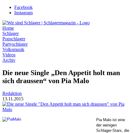
Zum
Facebook
Inhalt
Instagram
wechseln
Home
Schlager
Popschlager
Partyschlager
Volksmusik
Videos
Archiv
Die neue Single „Den Appetit holt man
sich draussen“ von Pia Malo
Redaktion
13.11.2015
P
ia Malo ist eine
der wenigen
Schlager-Stars, die