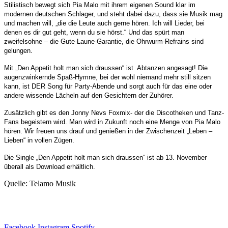
Stilistisch bewegt sich Pia Malo mit ihrem eigenen Sound klar im
modernen deutschen Schlager, und steht dabei dazu, dass sie Musik mag
und machen will, „die die Leute auch gerne hören. Ich will Lieder, bei
denen es dir gut geht, wenn du sie hörst.“ Und das spürt man
zweifelsohne – die Gute-Laune-Garantie, die Ohrwurm-Refrains sind
gelungen.
Mit „Den Appetit holt man sich draussen“ ist Abtanzen angesagt! Die
augenzwinkernde Spaß-Hymne, bei der wohl niemand mehr still sitzen
kann, ist DER Song für Party-Abende und sorgt auch für das eine oder
andere wissende Lächeln auf den Gesichtern der Zuhörer.
Zusätzlich gibt es den Jonny Nevs Foxmix- der die Discotheken und Tanz-
Fans begeistern wird.
Man wird in Zukunft noch eine Menge von Pia Malo
hören. Wir freuen uns drauf und genießen in der Zwischenzeit „Leben –
Lieben“ in vollen Zügen.
Die Single „Den Appetit holt man sich draussen“ ist ab 13. November
überall als Download erhältlich.
Quelle: Telamo Musik
Facebook
Instagram
Spotify