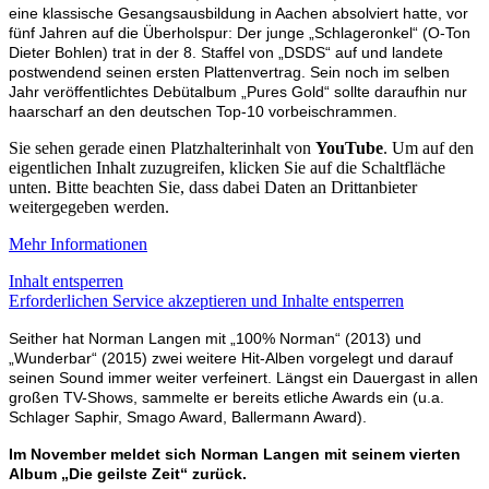
eine klassische Gesangsausbildung in Aachen absolviert hatte, vor
fünf Jahren auf die Überholspur: Der junge „Schlageronkel“ (O-Ton
Dieter Bohlen) trat in der 8. Staffel von „DSDS“ auf und landete
postwendend seinen ersten Plattenvertrag. Sein noch im selben
Jahr veröffentlichtes Debütalbum „Pures Gold“ sollte daraufhin nur
haarscharf an den deutschen Top-10 vorbeischrammen.
Sie sehen gerade einen Platzhalterinhalt von
YouTube
. Um auf den
eigentlichen Inhalt zuzugreifen, klicken Sie auf die Schaltfläche
unten. Bitte beachten Sie, dass dabei Daten an Drittanbieter
weitergegeben werden.
Mehr Informationen
Inhalt entsperren
Erforderlichen Service akzeptieren und Inhalte entsperren
Seither hat Norman Langen mit „100% Norman“ (2013) und
„Wunderbar“ (2015) zwei weitere Hit-Alben vorgelegt und darauf
seinen Sound immer weiter verfeinert. Längst ein Dauergast in allen
großen TV-Shows, sammelte er bereits etliche Awards ein (u.a.
Schlager Saphir, Smago Award, Ballermann Award).
Im November meldet sich Norman Langen mit seinem vierten
Album „Die geilste Zeit“ zurück.