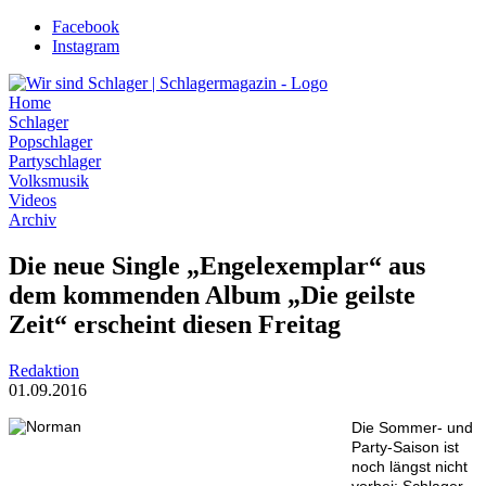
Zum
Facebook
Inhalt
Instagram
wechseln
Home
Schlager
Popschlager
Partyschlager
Volksmusik
Videos
Archiv
Die neue Single „Engelexemplar“ aus
dem kommenden Album „Die geilste
Zeit“ erscheint diesen Freitag
Redaktion
01.09.2016
Die Sommer- und
Party-Saison ist
noch längst nicht
vorbei: Schlager-