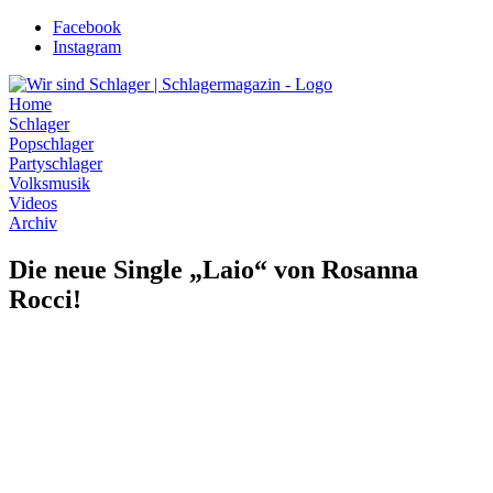
Zum
Facebook
Inhalt
Instagram
wechseln
Home
Schlager
Popschlager
Partyschlager
Volksmusik
Videos
Archiv
Die neue Single „Laio“ von Rosanna
Rocci!