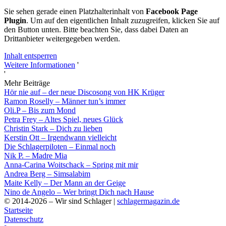
Sie sehen gerade einen Platzhalterinhalt von
Facebook Page
Plugin
. Um auf den eigentlichen Inhalt zuzugreifen, klicken Sie auf
den Button unten. Bitte beachten Sie, dass dabei Daten an
Drittanbieter weitergegeben werden.
Inhalt entsperren
Weitere Informationen
'
'
Mehr Beiträge
Hör nie auf – der neue Discosong von HK Krüger
Ramon Roselly – Männer tun’s immer
Oli.P – Bis zum Mond
Petra Frey – Altes Spiel, neues Glück
Christin Stark – Dich zu lieben
Kerstin Ott – Irgendwann vielleicht
Die Schlagerpiloten – Einmal noch
Nik P. – Madre Mia
Anna-Carina Woitschack – Spring mit mir
Andrea Berg – Simsalabim
Maite Kelly – Der Mann an der Geige
Nino de Angelo – Wer bringt Dich nach Hause
© 2014-2026 – Wir sind Schlager |
schlagermagazin.de
Startseite
Datenschutz