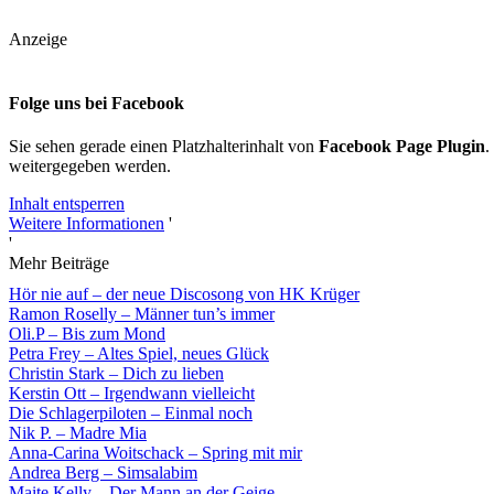
Anzeige
Folge uns bei Facebook
Sie sehen gerade einen Platzhalterinhalt von
Facebook Page Plugin
.
weitergegeben werden.
Inhalt entsperren
Weitere Informationen
'
'
Mehr Beiträge
Hör nie auf – der neue Discosong von HK Krüger
Ramon Roselly – Männer tun’s immer
Oli.P – Bis zum Mond
Petra Frey – Altes Spiel, neues Glück
Christin Stark – Dich zu lieben
Kerstin Ott – Irgendwann vielleicht
Die Schlagerpiloten – Einmal noch
Nik P. – Madre Mia
Anna-Carina Woitschack – Spring mit mir
Andrea Berg – Simsalabim
Maite Kelly – Der Mann an der Geige