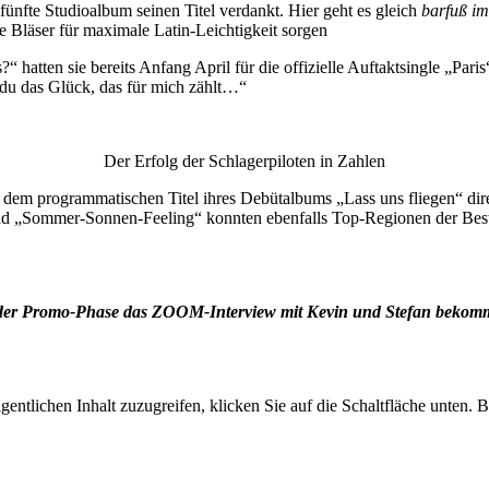
fünfte Studioalbum seinen Titel verdankt. Hier geht es gleich
barfuß i
Bläser für maximale Latin-Leichtigkeit sorgen
 hatten sie bereits Anfang April für die offizielle Auftaktsingle „Paris
t du das Glück, das für mich zählt…“
Der Erfolg der Schlagerpiloten in Zahlen
 dem programmatischen Titel ihres Debütalbums „Lass uns fliegen“ dire
 „Sommer-Sonnen-Feeling“ konnten ebenfalls Top-Regionen der Besten
n der Promo-Phase das ZOOM-Interview mit Kevin und Stefan bekom
gentlichen Inhalt zuzugreifen, klicken Sie auf die Schaltfläche unten. 