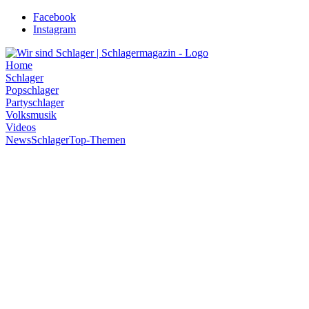
Zum
Facebook
Inhalt
Instagram
wechseln
Home
Schlager
Popschlager
Partyschlager
Volksmusik
Videos
News
Schlager
Top-Themen