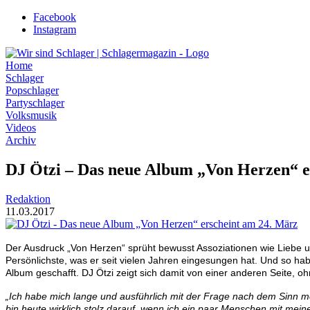
Zum
Facebook
Inhalt
Instagram
wechseln
Home
Schlager
Popschlager
Partyschlager
Volksmusik
Videos
Archiv
DJ Ötzi – Das neue Album „Von Herzen“ e
Redaktion
11.03.2017
Der Ausdruck „Von Herzen“ sprüht bewusst Assoziationen wie Liebe u
Persönlichste, was er seit vielen Jahren eingesungen hat. Und so 
Album geschafft. DJ Ötzi zeigt sich damit von einer anderen Seite, o
„Ich habe mich lange und ausführlich mit der Frage nach dem Sinn m
bin heute wirklich stolz darauf, wenn ich ein paar Menschen mit mein