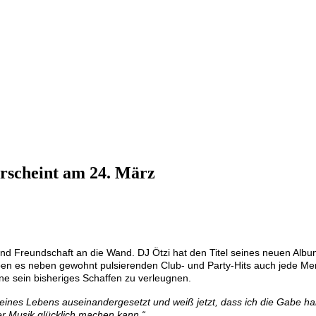
rscheint am 24. März
nd Freundschaft an die Wand. DJ Ötzi hat den Titel seines neuen Alb
haben es neben gewohnt pulsierenden Club- und Party-Hits auch jede M
hne sein bisheriges Schaffen zu verleugnen.
eines Lebens auseinandergesetzt und weiß jetzt, dass ich die Gabe h
er Musik glücklich machen kann.“