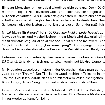
Ein paar Menschen trifft es dabei allerdings nicht so ganz. Denn DJ 
mehreren Top #1-Hits, diversen Gold- und Platinauszeichnungen un
Millionen verkauften CDs zu den erfolgreichsten Musikern aus dem d
schafften es über 20 Singles des Österreichers in die deutschen Cha
Schlagersingles der letzten Jahre. Ein grandioser Song, der natürlic
Mit
„A Mann für Amore“
kehrt DJ Ötzi, „
der Held in Lederhosen“
, zu
jedwedes Alpen- und Machoklischee. In der Musik wird das originell 
mach halt mei Ding, es ist so in mir drin – i bin a Mann für Amore“
und
Singlekandidat ist der Song
„Für immer jung“
. Der eingängige Pops
dass die Liebe oder die geliebte Person, die Zeit still stehen lässt,
Untermalt von prägnanten Synthesizern und einem treibenden Grund
DJ Ötzi ist. Er ist dynamisch und tanzbar, kombiniert Elektro-Element
Mit Freunden ausgelassen feiern in der Gewissheit, dass man sich ga
„Leb deinen Traum“
. Der Titel ist ein wunderschöner Folksong in a
Träume. Glaub fest daran, dass man mit starkem Willen die eigenen 
Keine Frage, dieser Song gehört mit zu den stärksten des Albums.
Ganz im Zeichen des schönsten Gefühls der Welt steht die Ballade
„
Menschen, die einzig wahre Liebe zu finden. Eine Garantie für die ewi
immer wieder zu kämpfen lohnt.