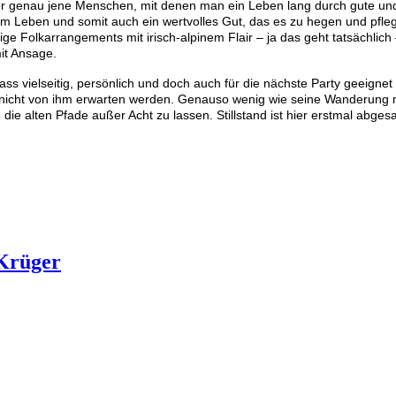
er genau jene Menschen, mit denen man ein Leben lang durch gute und
im Leben und somit auch ein wertvolles Gut, das es zu hegen und pfleg
ige Folkarrangements mit irisch-alpinem Flair – ja das geht tatsächlic
it Ansage.
s vielseitig, persönlich und doch auch für die nächste Party geeignet 
e so nicht von ihm erwarten werden. Genauso wenig wie seine Wanderu
ie alten Pfade außer Acht zu lassen. Stillstand ist hier erstmal abgesa
 Krüger