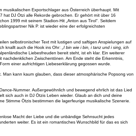
ten musikalischen Exportschlager aus Österreich überhaupt. Mit
7 hat
DJ Ötzi
alle Rekorde gebrochen. Er gehört mit über 16
chon 1999 mit seinem Stadion-Hit
„Anton aus Tirol“
. Seitdem
ingspartner Nik P. ist wieder eine der erfolgreichsten
eilen selbstironischer Text mit lustigen und saftigen Anspielungen auf
ch knallt auch die Hook ins Ohr:
„I bin wie i bin, i tanz und i sing, ich
alpenländische Liebesfreuden bereit steht, ist eh klar. Ein weiterer
t nachdenklichen Zwischentönen. Am Ende steht die Erkenntnis,
die Form einer aufrichtigen Liebeserklärung gegossen wurde.
t. Man kann kaum glauben, dass dieser atmosphärische Popsong von
alen Dance-Nummer. Außergewöhnlich und bewegend ehrlich ist das Lied
gelt sich auch in DJ Ötzis Leben wieder. Glaub an dich und deine
me Stimme Ötzis bestimmen die lagerfeurige musikalische Szenerie.
nzenlose Macht der Liebe und die unbändige Sehnsucht jedes
underten weiter. Es ist ein romantisches Wunschbild für das es sich