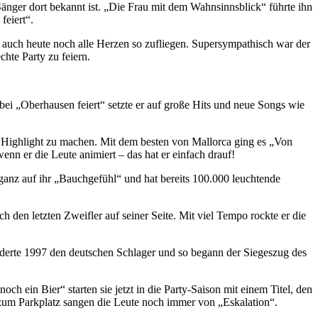
änger dort bekannt ist. „Die Frau mit dem Wahnsinnsblick“ führte ihn
feiert“.
m auch heute noch alle Herzen so zufliegen. Supersympathisch war der
hte Party zu feiern.
bei „Oberhausen feiert“ setzte er auf große Hits und neue Songs wie
n Highlight zu machen. Mit dem besten von Mallorca ging es „Von
enn er die Leute animiert – das hat er einfach drauf!
 ganz auf ihr „Bauchgefühl“ und hat bereits 100.000 leuchtende
den letzten Zweifler auf seiner Seite. Mit viel Tempo rockte er die
änderte 1997 den deutschen Schlager und so begann der Siegeszug des
ch ein Bier“ starten sie jetzt in die Party-Saison mit einem Titel, den
zum Parkplatz sangen die Leute noch immer von „Eskalation“.