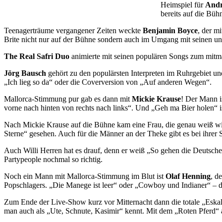
Heimspiel für
Andr
bereits auf die Büh
Teenagerträume vergangener Zeiten weckte
Benjamin Boyce
, der m
Brite nicht nur auf der Bühne sondern auch im Umgang mit seinen unzä
The Real Safri Duo
animierte mit seinen populären Songs zum mitma
Jörg Bausch
gehört zu den populärsten Interpreten im Ruhrgebiet und
„Ich lieg so da“ oder die Coverversion von „Auf anderen Wegen“.
Mallorca-Stimmung pur gab es dann mit
Mickie Krause
! Der Mann i
vorne nach hinten von rechts nach links“. Und „Geh ma Bier holen“ ist
Nach Mickie Krause auf die Bühne kam eine Frau, die genau weiß wie
Sterne“ gesehen. Auch für die Männer an der Theke gibt es bei ihrer
Auch Willi Herren hat es drauf, denn er weiß „So gehen die Deutsche
Partypeople nochmal so richtig.
Noch ein Mann mit Mallorca-Stimmung im Blut ist
Olaf Henning
, d
Popschlagers. „Die Manege ist leer“ oder „Cowboy und Indianer“ – da
Zum Ende der Live-Show kurz vor Mitternacht dann die totale „Eskal
man auch als „Ute, Schnute, Kasimir“ kennt. Mit dem „Roten Pferd“