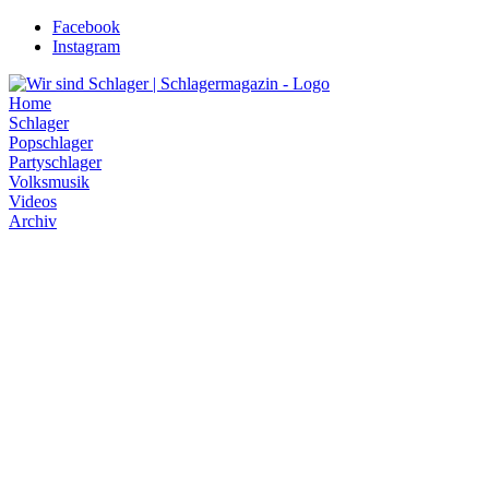
Zum
Facebook
Inhalt
Instagram
wechseln
Home
Schlager
Popschlager
Partyschlager
Volksmusik
Videos
Archiv