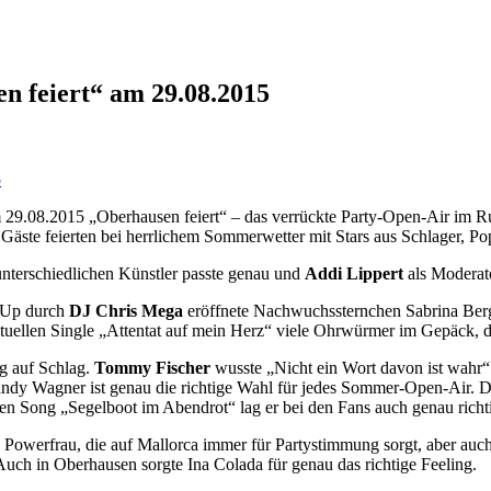
n feiert“ am 29.08.2015
m 29.08.2015 „Oberhausen feiert“ – das verrückte Party-Open-Air im
0 Gäste feierten bei herrlichem Sommerwetter mit Stars aus Schlager, 
nterschiedlichen Künstler passte genau und
Addi Lippert
als Moderat
-Up durch
DJ Chris Mega
eröffnete Nachwuchssternchen Sabrina Ber
ktuellen Single „Attentat auf mein Herz“ viele Ohrwürmer im Gepäck, di
g auf Schlag.
Tommy Fischer
wusste „Nicht ein Wort davon ist wahr“ 
ndy Wagner ist genau die richtige Wahl für jedes Sommer-Open-Air. D
en Song „Segelboot im Abendrot“ lag er bei den Fans auch genau richt
e Powerfrau, die auf Mallorca immer für Partystimmung sorgt, aber au
 Auch in Oberhausen sorgte Ina Colada für genau das richtige Feeling.