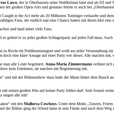
eas Lawo
, der in Oberhausen seine Wahlheimat fand und als DJ und S
nen der großen Open-Airs und genauso feierte er auch bei „Oberhausen 
it Caught in the Act mehr als 20 Millionen Tonträger verkaufte und de
hligen Fans, die endlich mal eine Chance hatten mit ihrem Idol eine ec
chen und fand dabei viele Fans.
 so gehört er zu jeder großen Schlagerparty auf jeden Fall dazu. Auch 
st zu Recht ein Publikumsmagnet und weiß aus jeder Veranstaltung ei
 doch eine klare Ansage auf einer Party wie dieser. Alle machen mit, w
 man alle Leute begeistert.
Anna-Maria Zimmermann
verlässt sich
 Show kein Entrinnen, sie machen mit Begeisterung mit.
n“ und mit der Bühnenshow dazu hatte der Mann hinter dem Bauch auch 
er mit seinen großen Hits auf keiner Party fehlen darf. Sein Sound ver
 singen alle mit!
ation“ mit den
Mallorca Cowboys
. Unter dem Motto „Tanzen, Feiern no
 auf der Bühne ging der Abend dann in sein Finale und auch dem Weg 