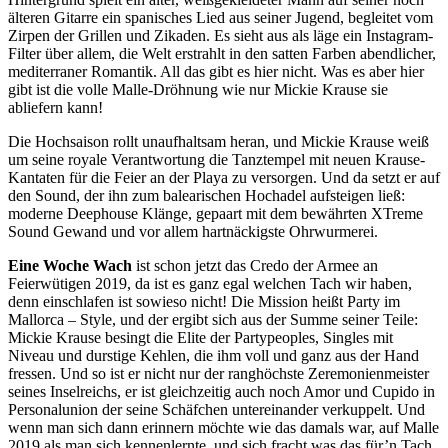
älteren Gitarre ein spanisches Lied aus seiner Jugend, begleitet vom
Zirpen der Grillen und Zikaden. Es sieht aus als läge ein Instagram-
Filter über allem, die Welt erstrahlt in den satten Farben abendlicher,
mediterraner Romantik. All das gibt es hier nicht. Was es aber hier
gibt ist die volle Malle-Dröhnung wie nur Mickie Krause sie
abliefern kann!
Die Hochsaison rollt unaufhaltsam heran, und Mickie Krause weiß
um seine royale Verantwortung die Tanztempel mit neuen Krause-
Kantaten für die Feier an der Playa zu versorgen. Und da setzt er auf
den Sound, der ihn zum balearischen Hochadel aufsteigen ließ:
moderne Deephouse Klänge, gepaart mit dem bewährten XTreme
Sound Gewand und vor allem hartnäckigste Ohrwurmerei.
Eine Woche Wach
ist schon jetzt das Credo der Armee an
Feierwütigen 2019, da ist es ganz egal welchen Tach wir haben,
denn einschlafen ist sowieso nicht! Die Mission heißt Party im
Mallorca – Style, und der ergibt sich aus der Summe seiner Teile:
Mickie Krause besingt die Elite der Partypeoples, Singles mit
Niveau und durstige Kehlen, die ihm voll und ganz aus der Hand
fressen. Und so ist er nicht nur der ranghöchste Zeremonienmeister
seines Inselreichs, er ist gleichzeitig auch noch Amor und Cupido in
Personalunion der seine Schäfchen untereinander verkuppelt. Und
wenn man sich dann erinnern möchte wie das damals war, auf Malle
2019 als man sich kennenlernte, und sich fracht was das für’n Tach