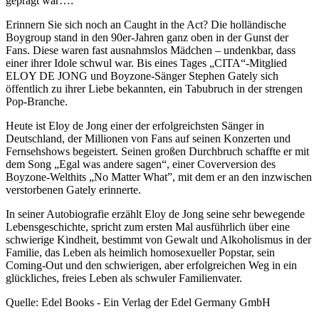
geprägt war…:
Erinnern Sie sich noch an Caught in the Act? Die holländische
Boygroup stand in den 90er-Jahren ganz oben in der Gunst der
Fans. Diese waren fast ausnahmslos Mädchen – undenkbar, dass
einer ihrer Idole schwul war. Bis eines Tages „CITA“-Mitglied
ELOY DE JONG und Boyzone-Sänger Stephen Gately sich
öffentlich zu ihrer Liebe bekannten, ein Tabubruch in der strengen
Pop-Branche.
Heute ist Eloy de Jong einer der erfolgreichsten Sänger in
Deutschland, der Millionen von Fans auf seinen Konzerten und
Fernsehshows begeistert. Seinen großen Durchbruch schaffte er mit
dem Song „Egal was andere sagen“, einer Coverversion des
Boyzone-Welthits „No Matter What”, mit dem er an den inzwischen
verstorbenen Gately erinnerte.
In seiner Autobiografie erzählt Eloy de Jong seine sehr bewegende
Lebensgeschichte, spricht zum ersten Mal ausführlich über eine
schwierige Kindheit, bestimmt von Gewalt und Alkoholismus in der
Familie, das Leben als heimlich homosexueller Popstar, sein
Coming-Out und den schwierigen, aber erfolgreichen Weg in ein
glückliches, freies Leben als schwuler Familienvater.
Quelle: Edel Books - Ein Verlag der Edel Germany GmbH