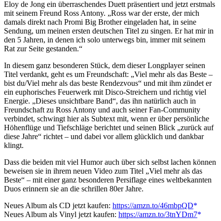
Eloy de Jong ein überraschendes Duett präsentiert und jetzt erstmals
mit seinem Freund Ross Antony. „Ross war der erste, der mich
damals direkt nach Promi Big Brother eingeladen hat, in seine
Sendung, um meinen ersten deutschen Titel zu singen. Er hat mir in
den 5 Jahren, in denen ich solo unterwegs bin, immer mit seinem
Rat zur Seite gestanden.“
In diesem ganz besonderen Stück, dem dieser Longplayer seinen
Titel verdankt, geht es um Freundschaft: „Viel mehr als das Beste –
bist du/Viel mehr als das beste Rendezvous“ und mit ihm zündet er
ein euphorisches Feuerwerk mit Disco-Streichern und richtig viel
Energie. „Dieses unsichtbare Band“, das ihn natürlich auch in
Freundschaft zu Ross Antony und auch seiner Fan-Community
verbindet, schwingt hier als Subtext mit, wenn er über persönliche
Höhenflüge und Tiefschläge berichtet und seinen Blick „zurück auf
diese Jahre“ richtet – und dabei vor allem glücklich und dankbar
klingt.
Dass die beiden mit viel Humor auch über sich selbst lachen können
beweisen sie in ihrem neuen Video zum Titel „Viel mehr als das
Beste“ – mit einer ganz besonderen Persiflage eines weltbekannten
Duos erinnern sie an die schrillen 80er Jahre.
Neues Album als CD jetzt kaufen:
https://amzn.to/46mbpQD
Neues Album als Vinyl jetzt kaufen:
https://amzn.to/3tnYDm7