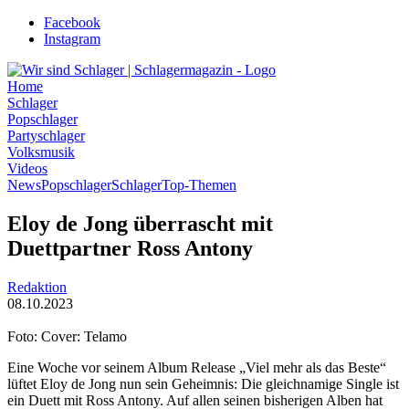
Zum
Facebook
Inhalt
Instagram
wechseln
Home
Schlager
Popschlager
Partyschlager
Volksmusik
Videos
News
Popschlager
Schlager
Top-Themen
Eloy de Jong überrascht mit
Duettpartner Ross Antony
Redaktion
08.10.2023
Foto: Cover: Telamo
Eine Woche vor seinem Album Release „Viel mehr als das Beste“
lüftet Eloy de Jong nun sein Geheimnis: Die gleichnamige Single ist
ein Duett mit Ross Antony. Auf allen seinen bisherigen Alben hat