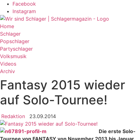
Zum
Facebook
Inhalt
Instagram
wechseln
Home
Schlager
Popschlager
Partyschlager
Volksmusik
Videos
Archiv
Fantasy 2015 wieder
auf Solo-Tournee!
Redaktion
23.09.2014
Die erste Solo-
Tournee von FANTASY von November 2013 bis Januar