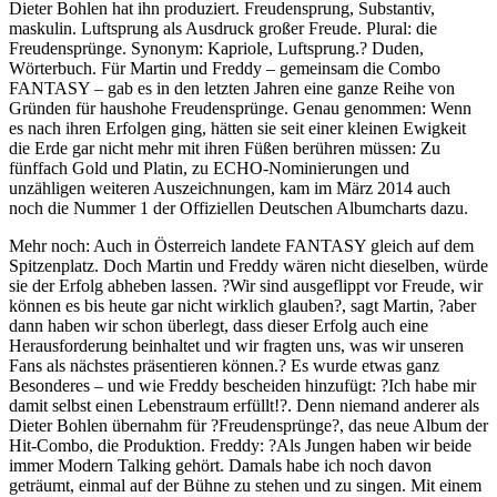
Dieter Bohlen hat ihn produziert. Freudensprung, Substantiv,
maskulin. Luftsprung als Ausdruck großer Freude. Plural: die
Freudensprünge. Synonym: Kapriole, Luftsprung.? Duden,
Wörterbuch. Für Martin und Freddy – gemeinsam die Combo
FANTASY – gab es in den letzten Jahren eine ganze Reihe von
Gründen für haushohe Freudensprünge. Genau genommen: Wenn
es nach ihren Erfolgen ging, hätten sie seit einer kleinen Ewigkeit
die Erde gar nicht mehr mit ihren Füßen berühren müssen: Zu
fünffach Gold und Platin, zu ECHO-Nominierungen und
unzähligen weiteren Auszeichnungen, kam im März 2014 auch
noch die Nummer 1 der Offiziellen Deutschen Albumcharts dazu.
Mehr noch: Auch in Österreich landete FANTASY gleich auf dem
Spitzenplatz. Doch Martin und Freddy wären nicht dieselben, würde
sie der Erfolg abheben lassen. ?Wir sind ausgeflippt vor Freude, wir
können es bis heute gar nicht wirklich glauben?, sagt Martin, ?aber
dann haben wir schon überlegt, dass dieser Erfolg auch eine
Herausforderung beinhaltet und wir fragten uns, was wir unseren
Fans als nächstes präsentieren können.? Es wurde etwas ganz
Besonderes – und wie Freddy bescheiden hinzufügt: ?Ich habe mir
damit selbst einen Lebenstraum erfüllt!?. Denn niemand anderer als
Dieter Bohlen übernahm für ?Freudensprünge?, das neue Album der
Hit-Combo, die Produktion. Freddy: ?Als Jungen haben wir beide
immer Modern Talking gehört. Damals habe ich noch davon
geträumt, einmal auf der Bühne zu stehen und zu singen. Mit einem