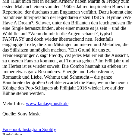
Mit ?Halt mich fest in deinen Armen? haben Martin & Freddy zum
ersten Mal auch einen von den 1960er Jahren inspirierten Blues im
Repertoire, der durchaus zum Engtanzen verführt. Dazu kommt eine
brandneue Interpretation der legendären ersten DSDS- Hymne ?We
Have A Dream?. Schwer, unter den Brillanten den leuchtendsten für
eine Single herauszufinden, aber einer musste es ja sein – und die
Wahl fiel auf ?Wenn du mir in die Augen schaust?, typisch
FANTASY und doch wieder überraschend neu. Jedenfalls
eingängige Texte, die zum Mitsingen animieren und Melodien, die
das Stillsitzen unmöglich machen. ?Ein Grund für uns zu
Freudensprüngen?, sagt Freddy, ?ist jedes Mal erneut die Aussicht,
zu unseren Fans zu kommen, auf Tour zu gehen.? Im Frühjahr und
im Herbst ist es wieder soweit. Die Combo hautnah zu erleben ist
immer etwas ganz Besonderes. Energie und Lebensfreude,
Romantik und Liebe, Wehmut und Sehnsucht – die ganze
Bandbreite der großen Gefühle erwartet die Fans, wenn die neuen
Könige des Pop-Schlagers ab Frühjahr 2016 wieder live auf der
Bühne stehen werden.
Mehr Infos:
www.fantasymusik.de
Quelle: Sony Music
Facebook
Instagram
Spotify
Redaktion