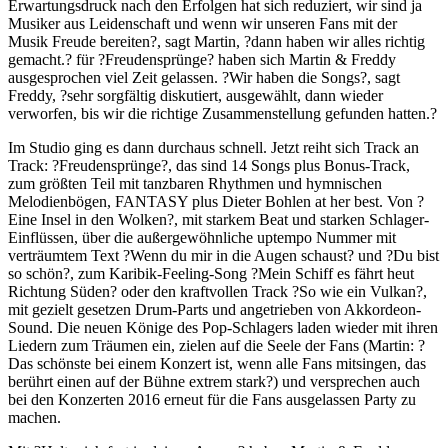
Erwartungsdruck nach den Erfolgen hat sich reduziert, wir sind ja
Musiker aus Leidenschaft und wenn wir unseren Fans mit der
Musik Freude bereiten?, sagt Martin, ?dann haben wir alles richtig
gemacht.? für ?Freudensprünge? haben sich Martin & Freddy
ausgesprochen viel Zeit gelassen. ?Wir haben die Songs?, sagt
Freddy, ?sehr sorgfältig diskutiert, ausgewählt, dann wieder
verworfen, bis wir die richtige Zusammenstellung gefunden hatten.?
Im Studio ging es dann durchaus schnell. Jetzt reiht sich Track an
Track: ?Freudensprünge?, das sind 14 Songs plus Bonus-Track,
zum größten Teil mit tanzbaren Rhythmen und hymnischen
Melodienbögen, FANTASY plus Dieter Bohlen at her best. Von ?
Eine Insel in den Wolken?, mit starkem Beat und starken Schlager-
Einflüssen, über die außergewöhnliche uptempo Nummer mit
verträumtem Text ?Wenn du mir in die Augen schaust? und ?Du bist
so schön?, zum Karibik-Feeling-Song ?Mein Schiff es fährt heut
Richtung Süden? oder den kraftvollen Track ?So wie ein Vulkan?,
mit gezielt gesetzen Drum-Parts und angetrieben von Akkordeon-
Sound. Die neuen Könige des Pop-Schlagers laden wieder mit ihren
Liedern zum Träumen ein, zielen auf die Seele der Fans (Martin: ?
Das schönste bei einem Konzert ist, wenn alle Fans mitsingen, das
berührt einen auf der Bühne extrem stark?) und versprechen auch
bei den Konzerten 2016 erneut für die Fans ausgelassen Party zu
machen.