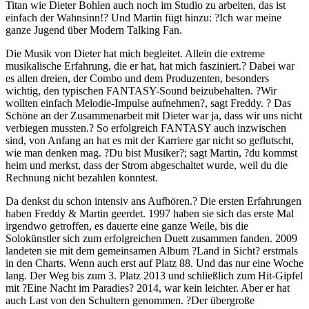
Titan wie Dieter Bohlen auch noch im Studio zu arbeiten, das ist
einfach der Wahnsinn!? Und Martin fügt hinzu: ?Ich war meine
ganze Jugend über Modern Talking Fan.
Die Musik von Dieter hat mich begleitet. Allein die extreme
musikalische Erfahrung, die er hat, hat mich fasziniert.? Dabei war
es allen dreien, der Combo und dem Produzenten, besonders
wichtig, den typischen FANTASY-Sound beizubehalten. ?Wir
wollten einfach Melodie-Impulse aufnehmen?, sagt Freddy. ? Das
Schöne an der Zusammenarbeit mit Dieter war ja, dass wir uns nicht
verbiegen mussten.? So erfolgreich FANTASY auch inzwischen
sind, von Anfang an hat es mit der Karriere gar nicht so geflutscht,
wie man denken mag. ?Du bist Musiker?; sagt Martin, ?du kommst
heim und merkst, dass der Strom abgeschaltet wurde, weil du die
Rechnung nicht bezahlen konntest.
Da denkst du schon intensiv ans Aufhören.? Die ersten Erfahrungen
haben Freddy & Martin geerdet. 1997 haben sie sich das erste Mal
irgendwo getroffen, es dauerte eine ganze Weile, bis die
Solokünstler sich zum erfolgreichen Duett zusammen fanden. 2009
landeten sie mit dem gemeinsamen Album ?Land in Sicht? erstmals
in den Charts. Wenn auch erst auf Platz 88. Und das nur eine Woche
lang. Der Weg bis zum 3. Platz 2013 und schließlich zum Hit-Gipfel
mit ?Eine Nacht im Paradies? 2014, war kein leichter. Aber er hat
auch Last von den Schultern genommen. ?Der übergroße