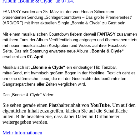
FANTASY
werden am 25. März in
der von
Florian Silbereisen
präsentierten Sendung
„Schlagercountdown – Das große Premierenfest“
(ARD/ORF) mit ihrer aktuellen Single
„Bonnie & Clyde“
zu Gast sein.
Mit einem musikalischen Countdown fiebern derweil
FANTASY
zusammen
mit ihren Fans der Album-Veröffentlichung entgegen und überraschen stets
mit neuen musikalischen Kostproben und Videos auf ihrer Facebook-
Seite. Das mit Spannung erwartete neue Album
„Bonnie & Clyde“
erscheint am
07. April
.
Musikalisch ist
„Bonnie & Clyde“
ein eindeutiger Hit: Tanzbar,
mitreißend, mit hymnisch großem Bogen in der Hookline. Textlich geht es
um eine stürmische Liebe, die mit der Geschichte des berühmtesten
Gangsterpärchens aller Zeiten verglichen wird.
Das
„Bonnie & Clyde“ Video:
Sie sehen gerade einen Platzhalterinhalt von
YouTube
. Um auf den
eigentlichen Inhalt zuzugreifen, klicken Sie auf die Schaltfläche
unten. Bitte beachten Sie, dass dabei Daten an Drittanbieter
weitergegeben werden.
Mehr Informationen