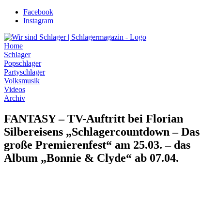
Zum
Facebook
Inhalt
Instagram
wechseln
Home
Schlager
Popschlager
Partyschlager
Volksmusik
Videos
Archiv
FANTASY – TV-Auftritt bei Florian
Silbereisens „Schlagercountdown – Das
große Premierenfest“ am 25.03. – das
Album „Bonnie & Clyde“ ab 07.04.