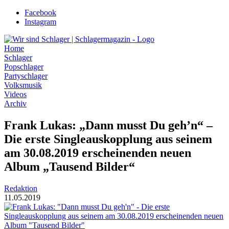
Zum
Facebook
Inhalt
Instagram
wechseln
Home
Schlager
Popschlager
Partyschlager
Volksmusik
Videos
Archiv
Frank Lukas: „Dann musst Du geh’n“ –
Die erste Singleauskopplung aus seinem
am 30.08.2019 erscheinenden neuen
Album „Tausend Bilder“
Redaktion
11.05.2019