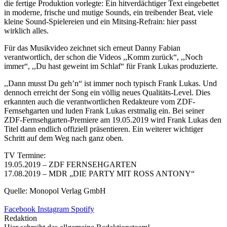
die fertige Produktion vorlegte: Ein hitverdächtiger Text eingebettet
in moderne, frische und mutige Sounds, ein treibender Beat, viele
kleine Sound-Spielereien und ein Mitsing-Refrain: hier passt
wirklich alles.
Für das Musikvideo zeichnet sich erneut Danny Fabian
verantwortlich, der schon die Videos ,,Komm zurück“, ,,Noch
immer“, ,,Du hast geweint im Schlaf“ für Frank Lukas produzierte.
,,Dann musst Du geh’n“ ist immer noch typisch Frank Lukas. Und
dennoch erreicht der Song ein völlig neues Qualitäts-Level. Dies
erkannten auch die verantwortlichen Redakteure vom ZDF-
Fernsehgarten und luden Frank Lukas erstmalig ein. Bei seiner
ZDF-Fernsehgarten-Premiere am 19.05.2019 wird Frank Lukas den
Titel dann endlich offiziell präsentieren. Ein weiterer wichtiger
Schritt auf dem Weg nach ganz oben.
TV Termine:
19.05.2019 – ZDF FERNSEHGARTEN
17.08.2019 – MDR „DIE PARTY MIT ROSS ANTONY“
Quelle: Monopol Verlag GmbH
Facebook
Instagram
Spotify
Redaktion