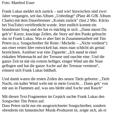
Foto: Manfred Esser
Frank Lukas meldet sich zurück – und wie! Inzwischen sind zwei
Jahre vergangen, seit das Album ,,Unbedingt“ (Platz 46 GfK Album
Charts) mit dem Dauerbrenner ,,Komm zurück“ (fast 2 Mio. Klicks
bei YouTube) veröffentlicht wurde. Jetzt endlich kommt ein
brandneuer Song und der hat es mächtig in sich: ,,Dann musst Du
geh’n“ Kurze, knackige Zeilen, die Story auf den Punkt gebracht:
das ist Frank Lukas. Was er aber hier in Zusammenarbeit mit Tim
Peters (u.a. Songschreiber für Reim / Michelle – ,,Nicht verdient“)
aus einer ersten Idee entwickelt hat, muss man schlicht als genial
bezeichnen. Auslöser war eine Zigarette: ,,Ich stand in einer
eiskalten Winternacht auf der Terrasse und rauchte eine. Und die
ganze Zeit ist mir ein extrem heftiger, eisiger Wind um die Nase
geflogen und hat die ganze Asche auf der Terrasse verstreut“,
erinnert sich Frank Lukas bildhaft.
Und damit waren die ersten Zeilen des neuen Titels geboren: ,,Tiefe
Nacht, ein kalter Wind weht mir in mein Gesicht… Dann geh‘ von
mir aus in Flammen auf, was uns bleibt sind Asche und Rauch“
Mit diesen Text-Fragmenten im Gepäck suchte Frank Lukas den
Songwriter Tim Peters auf.
Dass Peters nicht nur ein ausgezeichneter Songschreiber, sondern
obendrein ein fantastischer Musik-Produzent ist, zeigte sich, als er