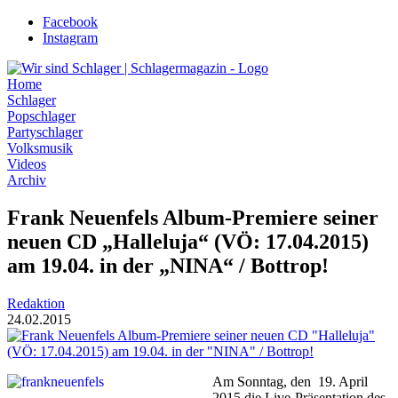
Zum
Facebook
Inhalt
Instagram
wechseln
Home
Schlager
Popschlager
Partyschlager
Volksmusik
Videos
Archiv
Frank Neuenfels Album-Premiere seiner
neuen CD „Halleluja“ (VÖ: 17.04.2015)
am 19.04. in der „NINA“ / Bottrop!
Redaktion
24.02.2015
Am Sonntag, den 19. April
2015 die Live-Präsentation des