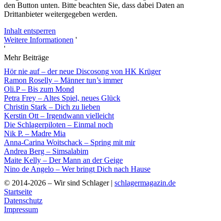
den Button unten. Bitte beachten Sie, dass dabei Daten an
Drittanbieter weitergegeben werden.
Inhalt entsperren
Weitere Informationen
'
'
Mehr Beiträge
Hör nie auf – der neue Discosong von HK Krüger
Ramon Roselly – Männer tun’s immer
Oli.P – Bis zum Mond
Petra Frey – Altes Spiel, neues Glück
Christin Stark – Dich zu lieben
Kerstin Ott – Irgendwann vielleicht
Die Schlagerpiloten – Einmal noch
Nik P. – Madre Mia
Anna-Carina Woitschack – Spring mit mir
Andrea Berg – Simsalabim
Maite Kelly – Der Mann an der Geige
Nino de Angelo – Wer bringt Dich nach Hause
© 2014-2026 – Wir sind Schlager |
schlagermagazin.de
Startseite
Datenschutz
Impressum