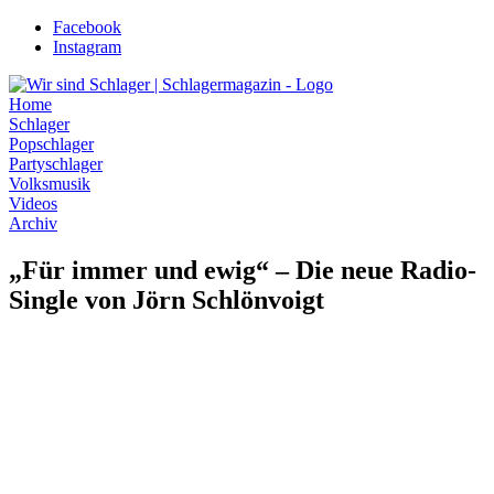
Zum
Facebook
Inhalt
Instagram
wechseln
Home
Schlager
Popschlager
Partyschlager
Volksmusik
Videos
Archiv
„Für immer und ewig“ – Die neue Radio-
Single von Jörn Schlönvoigt