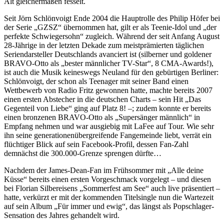
Alt gleichermaßen fesselt.
Seit Jörn Schlönvoigt Ende 2004 die Hauptrolle des Philip Höfer bei
der Serie „GZSZ“ übernommen hat, gilt er als Teenie-Idol und „der
perfekte Schwiegersohn“ zugleich. Während der seit Anfang August
28-Jährige in der letzten Dekade zum meistprämierten täglichen
Seriendarsteller Deutschlands avanciert ist (silberner und goldener
BRAVO-Otto als „bester männlicher TV-Star“, 8 CMA-Awards!),
ist auch die Musik keineswegs Neuland für den gebürtigen Berliner:
Schlönvoigt, der schon als Teenager mit seiner Band einen
Wettbewerb von Radio Fritz gewonnen hatte, machte bereits 2007
einen ersten Abstecher in die deutschen Charts – sein Hit „Das
Gegenteil von Liebe“ ging auf Platz 8! –; zudem konnte er bereits
einen bronzenen BRAVO-Otto als „Supersänger männlich“ in
Empfang nehmen und war ausgiebig mit LaFee auf Tour. Wie sehr
ihn seine generationenübergreifende Fangemeinde liebt, verrät ein
flüchtiger Blick auf sein Facebook-Profil, dessen Fan-Zahl
demnächst die 300.000-Grenze sprengen dürfte…
Nachdem der James-Dean-Fan im Frühsommer mit „Alle deine
Küsse“ bereits einen ersten Vorgeschmack vorgelegt – und diesen
bei Florian Silbereisens „Sommerfest am See“ auch live präsentiert –
hatte, verkürzt er mit der kommenden Titelsingle nun die Wartezeit
auf sein Album „Für immer und ewig“, das längst als Popschlager-
Sensation des Jahres gehandelt wird.