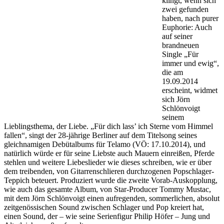
klingt, wenn sich
zwei gefunden
haben, nach purer
Euphorie: Auch
auf seiner
brandneuen
Single „Für
immer und ewig“,
die am
19.09.2014
erscheint, widmet
sich Jörn
Schlönvoigt
seinem
Lieblingsthema, der Liebe. „Für dich lass’ ich Sterne vom Himmel
fallen“, singt der 28-jährige Berliner auf dem Titelsong seines
gleichnamigen Debütalbums für Telamo (VÖ: 17.10.2014), und
natürlich würde er für seine Liebste auch Mauern einreißen, Pferde
stehlen und weitere Liebeslieder wie dieses schreiben, wie er über
dem treibenden, von Gitarrenschlieren durchzogenen Popschlager-
Teppich beteuert. Produziert wurde die zweite Vorab-Auskopplung,
wie auch das gesamte Album, von Star-Producer Tommy Mustac,
mit dem Jörn Schlönvoigt einen aufregenden, sommerlichen, absolut
zeitgenössischen Sound zwischen Schlager und Pop kreiert hat,
einen Sound, der – wie seine Serienfigur Philip Höfer – Jung und