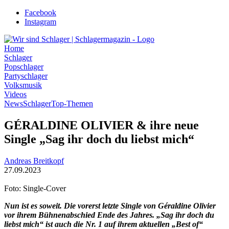
Zum
Facebook
Inhalt
Instagram
wechseln
Home
Schlager
Popschlager
Partyschlager
Volksmusik
Videos
News
Schlager
Top-Themen
GÉRALDINE OLIVIER & ihre neue
Single „Sag ihr doch du liebst mich“
Andreas Breitkopf
27.09.2023
Foto: Single-Cover
Nun ist es soweit. Die vorerst letzte Single von Géraldine Olivier
vor ihrem Bühnenabschied Ende des Jahres. „Sag ihr doch du
liebst mich“ ist auch die Nr. 1 auf ihrem aktuellen „Best of“