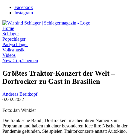
Zum
Facebook
Inhalt
Instagram
wechseln
Home
Schlager
Popschlager
Partyschlager
Volksmusik
Videos
News
Top-Themen
Größtes Traktor-Konzert der Welt –
Dorfrocker zu Gast in Brasilien
Andreas Breitkopf
02.02.2022
Foto: Jan Winkler
Die fränkische Band „Dorfrocker“ machen ihren Namen zum
Programm und haben mit einer besonderen Idee ihre Nische in der
Pandemie gefunden. Sie spielen Traktorkonzerte anstatt Autokino.