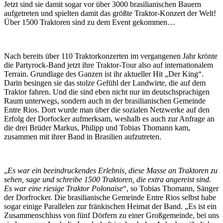
Jetzt sind sie damit sogar vor über 3000 brasilianischen Bauern
aufgetreten und spielten damit das größte Traktor-Konzert der Welt!
Über 1500 Traktoren sind zu dem Event gekommen…
Nach bereits über 110 Traktorkonzerten im vergangenen Jahr krönte
die Partyrock-Band jetzt ihre Traktor-Tour also auf internationalem
Terrain. Grundlage des Ganzen ist ihr aktueller Hit „Der King“.
Darin besingen sie das stolze Gefühl der Landwirte, die auf dem
Traktor fahren. Und die sind eben nicht nur im deutschsprachigen
Raum unterwegs, sondern auch in der brasilianischen Gemeinde
Entre Rios. Dort wurde man über die sozialen Netzwerke auf den
Erfolg der Dorfocker aufmerksam, weshalb es auch zur Anfrage an
die drei Brüder Markus, Philipp und Tobias Thomann kam,
zusammen mit ihrer Band in Brasilien aufzutreten.
„
Es war ein beeindruckendes Erlebnis, diese Masse an Traktoren zu
sehen, sage und schreibe 1500 Traktoren, die extra angereist sind.
Es war eine riesige Traktor Polonaise
“, so Tobias Thomann, Sänger
der Dorfrocker. Die brasilianische Gemeinde Entre Rios selbst habe
sogar einige Parallelen zur fränkischen Heimat der Band. „Es ist ein
Zusammenschluss von fünf Dörfern zu einer Großgemeinde, bei uns