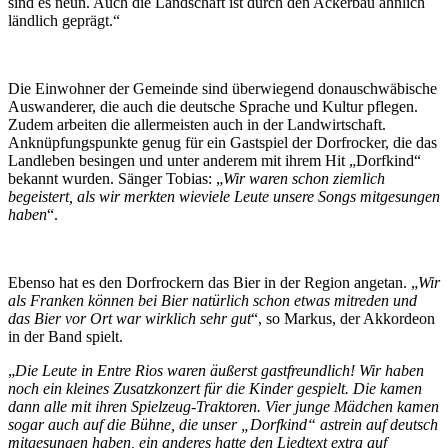
sind es neun. Auch die Landschaft ist durch den Ackerbau ähnlich
ländlich geprägt.“
Die Einwohner der Gemeinde sind überwiegend donauschwäbische
Auswanderer, die auch die deutsche Sprache und Kultur pflegen.
Zudem arbeiten die allermeisten auch in der Landwirtschaft.
Anknüpfungspunkte genug für ein Gastspiel der Dorfrocker, die das
Landleben besingen und unter anderem mit ihrem Hit „Dorfkind“
bekannt wurden. Sänger Tobias: „
Wir waren schon ziemlich
begeistert, als wir merkten wieviele Leute unsere Songs mitgesungen
haben
“.
Ebenso hat es den Dorfrockern das Bier in der Region angetan. „
Wir
als Franken k
ö
nnen bei Bier natürlich schon etwas mitreden und
das Bier vor Ort war wirklich sehr gut
“, so Markus, der Akkordeon
in der Band spielt.
„
Die Leute in Entre Rios waren äußerst gastfreundlich! Wir haben
noch ein kleines Zusatzkonzert für die Kinder gespielt. Die kamen
dann alle mit ihren Spielzeug-Traktoren. Vier junge Mädchen kamen
sogar auch auf die Bühne, die unser „Dorfkind“ astrein auf deutsch
mitgesungen haben, ein anderes hatte den Liedtext extra auf