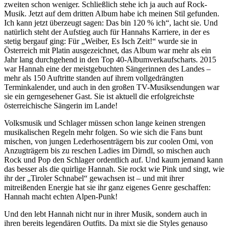
zweiten schon weniger. Schließlich stehe ich ja auch auf Rock-
Musik. Jetzt auf dem dritten Album habe ich meinen Stil gefunden.
Ich kann jetzt überzeugt sagen: Das bin 120 % ich“, lacht sie. Und
natürlich steht der Aufstieg auch für Hannahs Karriere, in der es
stetig bergauf ging: Für „Weiber, Es Isch Zeit!“ wurde sie in
Österreich mit Platin ausgezeichnet, das Album war mehr als ein
Jahr lang durchgehend in den Top 40-Albumverkaufscharts. 2015
war Hannah eine der meistgebuchten Sängerinnen des Landes –
mehr als 150 Auftritte standen auf ihrem vollgedrängten
Terminkalender, und auch in den großen TV-Musiksendungen war
sie ein gerngesehener Gast. Sie ist aktuell die erfolgreichste
österreichische Sängerin im Lande!
Volksmusik und Schlager müssen schon lange keinen strengen
musikalischen Regeln mehr folgen. So wie sich die Fans bunt
mischen, von jungen Lederhosenträgern bis zur coolen Omi, von
Anzugträgern bis zu reschen Ladies im Dirndl, so mischen auch
Rock und Pop den Schlager ordentlich auf. Und kaum jemand kann
das besser als die quirlige Hannah. Sie rockt wie Pink und singt, wie
ihr der „Tiroler Schnabel“ gewachsen ist – und mit ihrer
mitreißenden Energie hat sie ihr ganz eigenes Genre geschaffen:
Hannah macht echten Alpen-Punk!
Und den lebt Hannah nicht nur in ihrer Musik, sondern auch in
ihren bereits legendären Outfits. Da mixt sie die Styles genauso