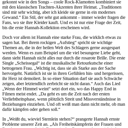
gekonnt wie in den Songs – coole Rock-Klamotten kombiniert sie
mit den klassischen Trachten-Akzenten ihrer Heimat. „Traditionen
sind mir sehr wichtig, aber ich kleide sie gerne in ein modernes
Gewand.“ Ein Stil, der sehr gut ankommt – immer wieder fragen die
Fans, wo sie ihre Kleider kauft. Und es ist nur eine Frage der Zeit,
bis die erste Hannah-Kollektion erscheinen wird.
Doch vor allem ist Hannah eine starke Frau, die wirklich etwas zu
sagen hat. Bei ihrem rockigen „Aufstieg“ spricht sie wichtige
Themen an, die in der heilen Welt des Schlagers gerne ausgespart
werden. Wenn es zum Beispiel um die viel besungene Liebe geht,
dann sieht Hannah nicht alles nur durch die rosarote Brille. Die erste
Single „Scheissegal“ ist die musikalische Retourkutsche einer
betrogenen Frau. „Wichtig ist, dass sie als Starke aus der Sache
hervorgeht. Natürlich ist sie in ihren Gefühlen hin- und hergerissen,
ihr Herz ist demoliert. In so einer Situation darf sie auch Schwäche
zeigen, aber letztendlich zerbricht sie nicht daran.“ Auch das Lied
„Wenn der Himmel weint“ setzt dort ein, wo das Happy End in
Filmen meist endet. „Da geht es um die Zeit nach der ersten
Verliebtheitsphase, wenn plötzlich Streit und Missverständnisse in
Beziehungen einziehen. Und oft weiß man dann nicht mehr, ob man
dafür kämpfen oder gehen soll.“
In „Weißt du, wieviel Sternlein stehen?“ prangerte Hannah ernste
Probleme unserer Zeit an. „Als Freiheitskämpferin der Frauen und