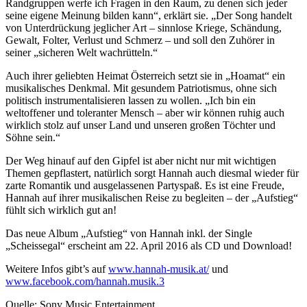
Randgruppen werfe ich Fragen in den Raum, zu denen sich jeder
seine eigene Meinung bilden kann“, erklärt sie. „Der Song handelt
von Unterdrückung jeglicher Art – sinnlose Kriege, Schändung,
Gewalt, Folter, Verlust und Schmerz – und soll den Zuhörer in
seiner „sicheren Welt wachrütteln.“
Auch ihrer geliebten Heimat Österreich setzt sie in „Hoamat“ ein
musikalisches Denkmal. Mit gesundem Patriotismus, ohne sich
politisch instrumentalisieren lassen zu wollen. „Ich bin ein
weltoffener und toleranter Mensch – aber wir können ruhig auch
wirklich stolz auf unser Land und unseren großen Töchter und
Söhne sein.“
Der Weg hinauf auf den Gipfel ist aber nicht nur mit wichtigen
Themen gepflastert, natürlich sorgt Hannah auch diesmal wieder für
zarte Romantik und ausgelassenen Partyspaß. Es ist eine Freude,
Hannah auf ihrer musikalischen Reise zu begleiten – der „Aufstieg“
fühlt sich wirklich gut an!
Das neue Album „Aufstieg“ von Hannah inkl. der Single
„Scheissegal“ erscheint am 22. April 2016 als CD und Download!
Weitere Infos gibt’s auf
www.hannah-musik.at/
und
www.facebook.com/hannah.musik.3
Quelle: Sony Music Entertainment