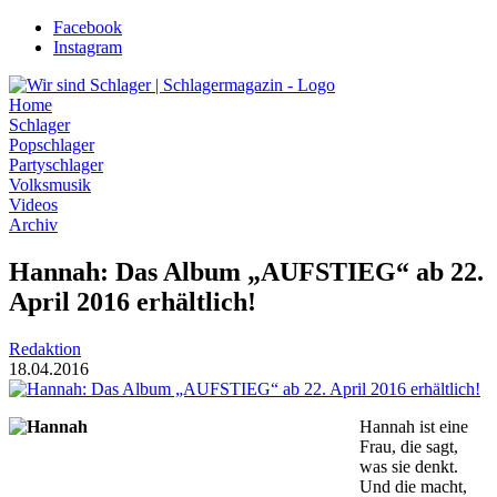
Zum
Facebook
Inhalt
Instagram
wechseln
Home
Schlager
Popschlager
Partyschlager
Volksmusik
Videos
Archiv
Hannah: Das Album „AUFSTIEG“ ab 22.
April 2016 erhältlich!
Redaktion
18.04.2016
Hannah ist eine
Frau, die sagt,
was sie denkt.
Und die macht,